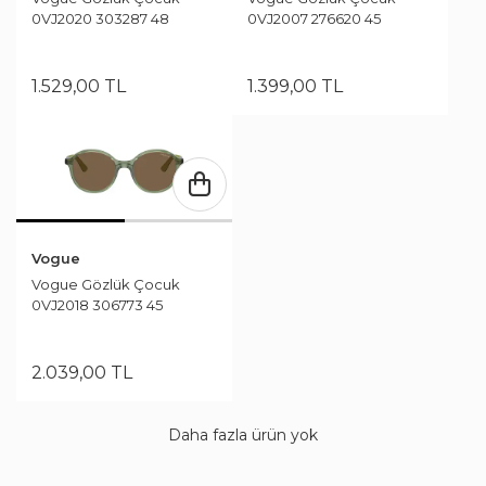
0VJ2020 303287 48
0VJ2007 276620 45
1.529
,
00
TL
1.399
,
00
TL
Vogue
Vogue Gözlük Çocuk
0VJ2018 306773 45
2.039
,
00
TL
Daha fazla ürün yok