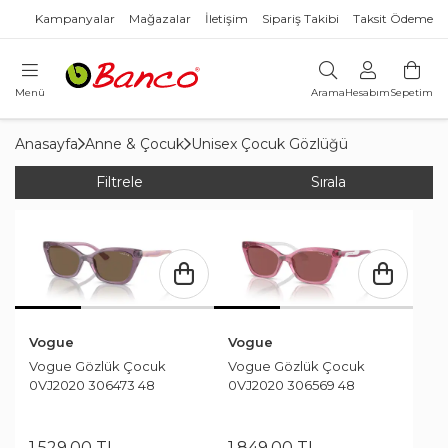
Kampanyalar
Mağazalar
İletişim
Sipariş Takibi
Taksit Ödeme
Menü
Arama
Hesabım
Sepetim
Anasayfa
Anne & Çocuk
Unisex Çocuk Gözlüğü
Filtrele
Sırala
Vogue
Vogue
Vogue Gözlük Çocuk
Vogue Gözlük Çocuk
0VJ2020 306473 48
0VJ2020 306569 48
1.529
,
00
TL
1.849
,
00
TL