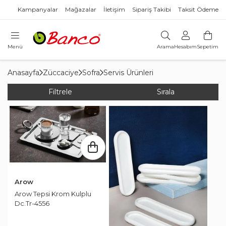
Kampanyalar
Mağazalar
İletişim
Sipariş Takibi
Taksit Ödeme
Menü
Arama
Hesabım
Sepetim
Anasayfa
Züccaciye
Sofra
Servis Ürünleri
Filtrele
Sırala
Arow
Arow Tepsi Krom Kulplu
Dc.Tr-4556