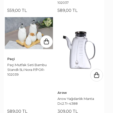
102037
559
,
00
TL
589
,
00
TL
Paçi
Paçi Mutfak Seti Bambu
Standlı 5Li Nora P/POR-
102039
Arow
Arow Yağdanlık Marıta
Dc2.Tr-4388
589
,
00
TL
309
,
00
TL