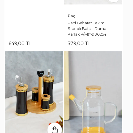
Paçi
Paçi Baharat Takımı
Standlı Battal Dama
Parlak P/Mtf-900254
649
,
00
TL
579
,
00
TL