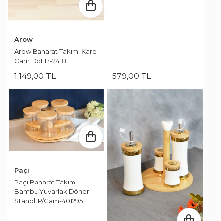
Arow
Arow Baharat Takımı Kare
Cam Dc1.Tr-2418
1.149
,
00
TL
579
,
00
TL
Paçi
Paçi Baharat Takımı
Bambu Yuvarlak Döner
Standlı P/Cam-401295