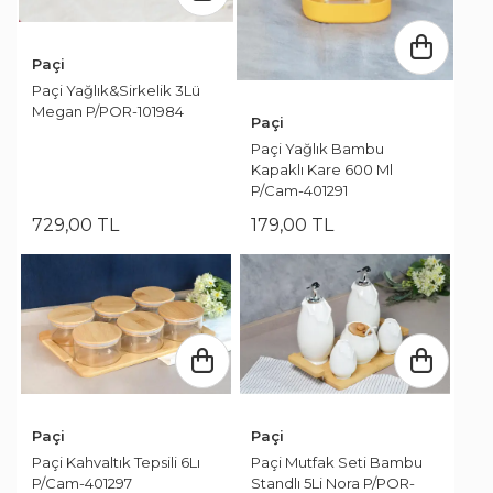
Paçi
Paçi Yağlık&Sirkelik 3Lü
Megan P/POR-101984
Paçi
Paçi Yağlık Bambu
Kapaklı Kare 600 Ml
P/Cam-401291
729
,
00
TL
179
,
00
TL
Paçi
Paçi
Paçi Kahvaltık Tepsili 6Lı
Paçi Mutfak Seti Bambu
P/Cam-401297
Standlı 5Li Nora P/POR-