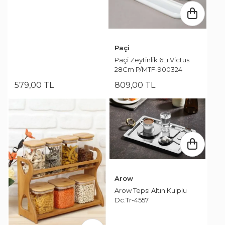
Paçi
Paçi Zeytinlik 6Lı Victus
28Cm P/MTF-900324
579
,
00
TL
809
,
00
TL
Arow
Arow Tepsi Altın Kulplu
Dc.Tr-4557