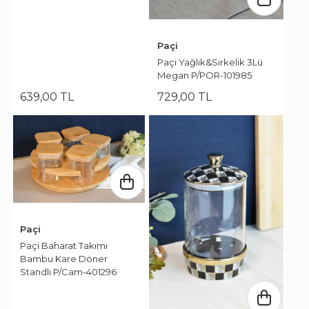
Paçi
Paçi Yağlık&Sirkelik 3Lü
Megan P/POR-101985
639
,
00
TL
729
,
00
TL
Paçi
Paçi Baharat Takımı
Bambu Kare Döner
Standlı P/Cam-401296