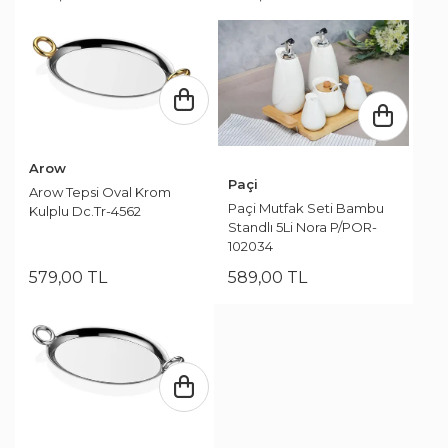
Arow
Paçi
Arow Tepsi Oval Krom
Paçi Mutfak Seti Bambu
Kulplu Dc.Tr-4562
Standlı 5Li Nora P/POR-
102034
579
,
00
TL
589
,
00
TL