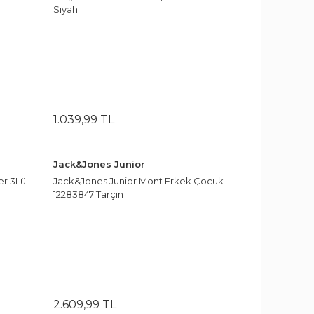
Siyah
1.039
,
99
TL
Jack&Jones Junior
er 3Lü
Jack&Jones Junior Mont Erkek Çocuk
12283847 Tarçın
2.609
,
99
TL