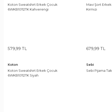
Çerezlik
Ceket
Tek Kişilik
Çarşaflar
Koton Sweatshirt Erkek Çocuk
Mavi Şort Erke
Spor Ayakkabı
Gri
Name It
30
Çatal & Kaşık & Bıçak
6WKB10112TK Kahverengi
Kırmızı
Bot & Çizme
Çift Kişilik
Tek Kişilik
Kaşıklar
Spor Giyim
Gri Desenli
Only&Kids
1
Bluz
Çift Kişilik
Battaniye Seti
Çatallar
Atkı Bere Eldiven
Tek Kişilik
Sweatshirt
Gri Melanj
Only&Kids Boy
7
Çatal Bıçak Kaşık Takımları
Alezler
Abiye
Çift Kişilik
Bıçaklar
Yastık Alezi
Şapka
Haki
Rolypoly
9
Bıçak Set
Tek Kişilik
Şort
Haki Desenli
Sebi
1
Çift Kişilik
Amerikan Servis
579
,
99
TL
679
,
99
TL
Terlik & Sandalet
Hardal
Skechers
8
Tişört
Kahverengi
Spiderman
2
Koton
Sebi
Koton Sweatshirt Erkek Çocuk
Sebi Pijama Takı
Yelek
Kayısı
U.S Polo Assn.
1
6WKB10112TK Siyah
Kiremit
Vicco
1
Kobalt
1
Kot
2
Koyu Gri
1