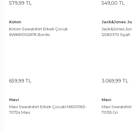
579
,
99
TL
549
,
00
TL
Koyu Mavi
1
Koyu Yeşil
4
Koton
Jack&Jones Ju
Krem
9
Koton Sweatshirt Erkek Çocuk
Jack&Jones Jun
6WKB10026TK Bordo
12283370 Siyah
Kırmızı
21
Kırmızı Çizgili
1
Kırık Beyaz
1
Lacivert
68
659
,
99
TL
3.069
,
99
TL
Lacivert Desenli
2
Lacivert Ekose
1
Mavi
Mavi
Lacivert-Beyaz
1
Mavi Sweatshirt Erkek Çocukl M6S10163-
Mavi Sweatshirt
70724 Mavi
70155 Gri
Lacivert-Gri
1
Mavi
47