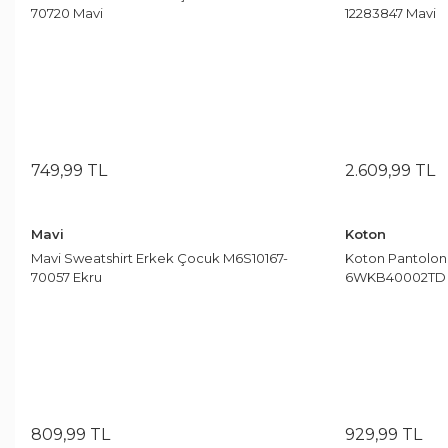
Siyah/Mavi
1
70720 Mavi
12283847 Mavi
Soft Yeşil
2
Tarçın
1
Taş
1
Turkuaz
1
749
,
99
TL
2.609
,
99
TL
Turuncu
5
Mavi
Turuncu/Cobalt/Cobalt
Koton
1
Mavi Sweatshirt Erkek Çocuk M6S10167-
Koton Pantolon
Yeşil
22
70057 Ekru
6WKB40002TD 
Yeşil Çizgili
1
Yeşil Desenli
1
809
,
99
TL
929
,
99
TL