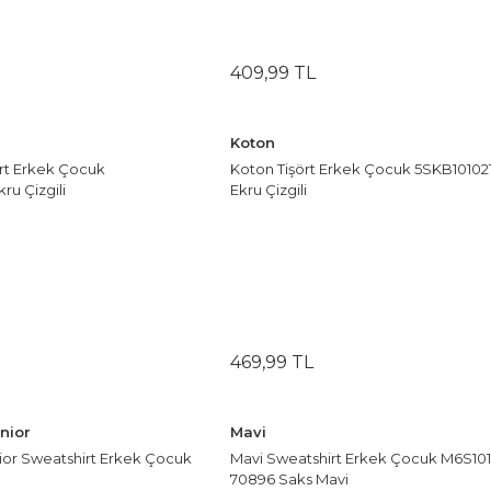
409
,
99
TL
Koton
rt Erkek Çocuk
Koton Tişört Erkek Çocuk 5SKB10102
u Çizgili
Ekru Çizgili
469
,
99
TL
nior
Mavi
ior Sweatshirt Erkek Çocuk
Mavi Sweatshirt Erkek Çocuk M6S101
70896 Saks Mavi