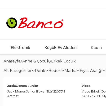
Elektronik
Küçük Ev Aletleri
Kadın
Anasayfa
Anne & Çocuk
Erkek Çocuk
Cep Telefonu
Elektrikli Pişirme Aletleri
Giyim
Giyim
Kız Çocuk
Sofra
Yatak Odası
Halı
Kozmetik
Beyaz Eşya
Çanta
Çanta
Kız Bebek
Yemek Odası
İçecek Hazı
Mutfak
Iphone IOS Cep Telefonları
Waffle Makinesi
Yelek
Yelek
Yelek
Tabaklar
Yolluk
Buzdolabı
Sırt Çantası
Sırt Çantası
Tulum
Yemek Odası Takım
Su Isıtıcı
Pişirme
Alt Kategoriler
Renk
Beden
Marka
Fiyat Aralığı
Yorganlar
Unisex Parfüm
Nevresim T
Yoğurt Makinesi
Tulum
Tişört
Tulum
Yemek Tabakları
Makine Halısı
Gardrop Tipi Buzdo
Kol Çantası
Kol Çantası
Tişört
Semaver
Tencere Setl
Android Cep Telefonları
Mutfak Mobilyası
Yorgan Setleri
Vücut Bakım & El,Tırnak & Ayak Bakım
Atkı Bere Eldiven
Açık Gri
32
Benetton
Nevresim
2
1
Çok Amaçlı Pişirici
Tişört
Takım Elbise
Tişört
Servis Tabakları
Kilim
Alttan Dondurucul
El Çantası
Evrak Çantası
Terlik & Sandalet
Meyve Sıkac
Tencere
Tabure
Çift Kişilik
Tıraş Bıçak Köpük & Jel & Losyon
Tek Kişilik
Telefon & Aksesuar
Fritöz
Şort
Şort
Terlik & Sandalet
Pasta Tabakları
Deri Halısı
Çift Kapılı Buzdolab
Cüzdan
Cüzdan
Tayt
Çay Makines
Tava
Jack&Jones Junior
Vicco
Bot & Çizme
Açık Mavi
11-12
Blackspade
2
5
Sandalye
Tek Kişilik
Erkek Parfüm
Çift Kişilik
Telefon Aksesuar
Tost ve Izgara Makinesi
Sweatshirt
Sweatshirt
Tayt
Çocuk Halısı
Üstten Dondurucul
Bel Çantası
Şort
Kek Kalıplar
Jack&Jones Junior Boxer 3Lü 12203513
Vicco Erkek Çoc
Supla
Kahve Makin
Güneş Bakım Ürünleri
Mutfak Masası
Ceket
Antrasit
128
Chaton Dor
7
1
Antrasit
346.F23Y.168 Si
Taşınabilir Şarj Aleti
Ekmek Kızartma Makinesi
Spor Giyim
Spor Giyim
Şort
Yorgan
Alttan Dondurucul
Şapka
Düdüklü Te
Nevresim T
Koltuk Takımları
Türk Kahves
Setler
Erkek Deodorant & Roll On & Stick
Masa
Şarj Kablosu
Plaj Giyim
Pijama
Şapka
Tek Kişilik
Büro Tipi Buzdolab
Sweatshirt
Tek Kişilik
Çanta Valiz
Asorti
13-14
Chimola
4
1
Gıda Hazırlama
TV Ünitesi
Filtre Kahve
Hazırlık