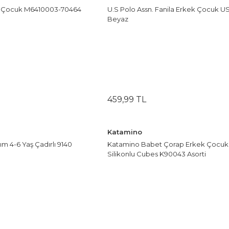
Çay Bardak Setleri
k Çocuk M6410003-70464
U.S Polo Assn. Fanila Erkek Çocuk U
25
Beyaz
Bardaklar
3
Su Bardak Seti
Meşrubat Bardakları
3
Bardak Setleri
10
4
459
,
99
TL
12
5
Katamino
m 4-6 Yaş Çadırlı 9140
Katamino Babet Çorap Erkek Çocuk
17
Silikonlu Cubes K90043 Asorti
34