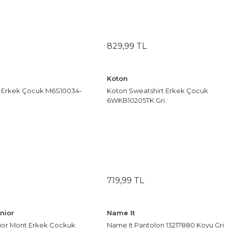
829
,
99
TL
Koton
t Erkek Çocuk M6S10034-
Koton Sweatshirt Erkek Çocuk
6WKB10205TK Gri
719
,
99
TL
nior
Name It
ior Mont Erkek Çockuk
Name It Pantolon 13217880 Koyu Gri