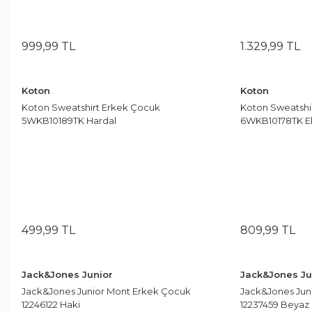
999
,
99
TL
1.329
,
99
TL
Koton
Koton
Koton Sweatshirt Erkek Çocuk
Koton Sweatshi
5WKB10189TK Hardal
6WKB10178TK Ekr
499
,
99
TL
809
,
99
TL
Jack&Jones Junior
Jack&Jones Ju
Jack&Jones Junior Mont Erkek Çocuk
Jack&Jones Jun
12246122 Haki
12237459 Beyaz