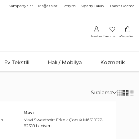
Kampanyalar
Mağazalar
İletişim
Sipariş Takibi
Taksit Ödeme
Hesabım
Favorilerim
Sepetim
Ev Tekstili
Halı / Mobilya
Kozmetik
& Tablet
ek
uk Odaları
Kişisel Bakım
Züccaciye
Isıtma ve Soğutma
Unisex
Unisex
Yeni Doğan
Mutfak Mobilyası
Saç Düzleştirici
Saklama
Yağlı Radyatör
Valiz
Valiz
Ekmeklik
Unisex Terlik Sandalet
Sıralama
Saç Boyaları
Ev Tekstili
Epilasyon & Lazer Aletleri
Kavanoz
Şapka
Şapka
Dolap
ilgisayar
Vantilatör
Saç Bakım & Fırçaları
Yemek Masa Seti
Varsayılan
Unisex Çorap
rları
ndalet
 Takımları
Saç Şekillendirici
Spor Çantası
Spor Çantası
Ev Dekorasyon
Merdiven
Sabun & Dezenfektan& Kolonya
Ütü Bezi
Termosifon
 Şifonyer
Baskül
Spor Ayakkabı
Spor Ayakkabı
Unisex Çocuk Saat
Mavi
Fiyat Artan
Vazo
Kurutmalık
Sabun & Duş Jeli & Banyo Lifi
Salon Takımı
 Karyola
Tansiyon Aleti
Şofben
Sırt Çantası
Sırt Çantası
ah
Mavi Sweatshirt Erkek Çocuk M6S10127-
ı
Tablo
Unisex Çocuk Panduf
Ütü Masası
Kadın Parfüm
Paspas
Fiyat Azalan
82318 Lacivert
nleri
enç Odası Komodin
Saç Kurutma Makinesi
Sandalet Terlik
Sandalet Terlik
Sepet
Klima
Tablo
Kadın Deodorant & Roll-On & Stick
Masa Örtüsü
Unisex Çocuk Gözlüğü
tebook
ven
Bilgisayar Masası
Tıraş Makinesi
Saat
Saat
İndirim Oranı Artan
Saksılık
Fortmanto