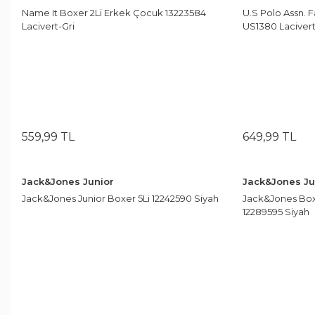
Çerezlik
Ceket
Tek Kişilik
Çarşaflar
Name It Boxer 2Li Erkek Çocuk 13223584
U.S Polo Assn. F
Çatal & Kaşık & Bıçak
Lacivert-Gri
US1380 Laciver
Bot & Çizme
Çift Kişilik
Tek Kişilik
Kaşıklar
Bluz
Çift Kişilik
Battaniye Seti
Çatallar
Atkı Bere Eldiven
Tek Kişilik
Çatal Bıçak Kaşık Takımları
Alezler
Abiye
Çift Kişilik
Bıçaklar
Yastık Alezi
Bıçak Set
Tek Kişilik
Çift Kişilik
Amerikan Servis
559
,
99
TL
649
,
99
TL
Jack&Jones Junior
Jack&Jones Ju
Jack&Jones Junior Boxer 5Li 12242590 Siyah
Jack&Jones Box
12289595 Siyah