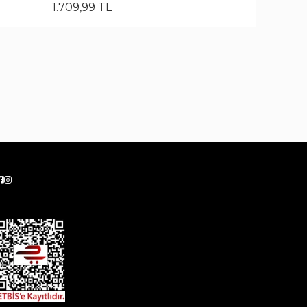
1.709
,
99
TL