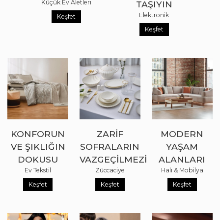
Küçük Ev Aletleri
TAŞIYIN
Elektronik
Keşfet
Keşfet
KONFORUN
ZARIF
MODERN
VE ŞIKLIĞIN
SOFRALARIN
YAŞAM
DOKUSU
VAZGEÇILMEZI
ALANLARI
Ev Tekstil
Züccaciye
Halı & Mobilya
Keşfet
Keşfet
Keşfet