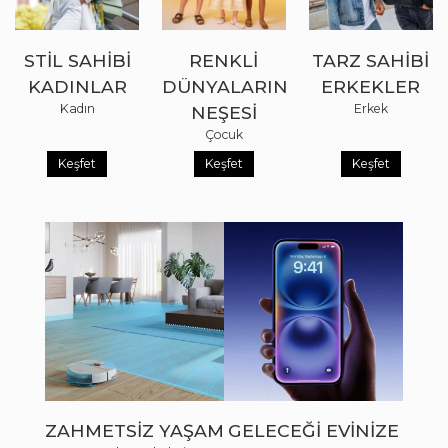
STIL SAHIBI
RENKLI
TARZ SAHIBI
KADINLAR
DÜNYALARIN
ERKEKLER
Kadın
Erkek
NEŞESI
Çocuk
Keşfet
Keşfet
Keşfet
ZAHMETSIZ YAŞAM
GELECEĞI EVINIZE