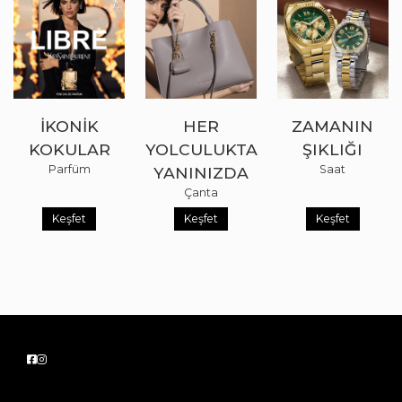
İKONIK
HER
ZAMANIN
KOKULAR
YOLCULUKTA
ŞIKLIĞI
Parfüm
Saat
YANINIZDA
Çanta
Keşfet
Keşfet
Keşfet