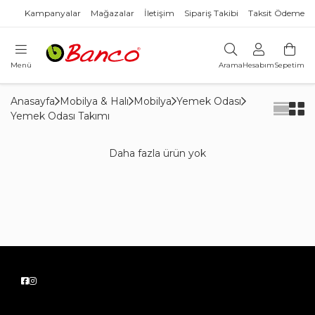
Kampanyalar
Mağazalar
İletişim
Sipariş Takibi
Taksit Ödeme
Menü
Arama
Hesabım
Sepetim
Anasayfa
Mobilya & Halı
Mobilya
Yemek Odası
Yemek Odası Takımı
Daha fazla ürün yok