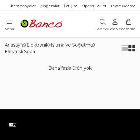
Kampanyalar
Mağazalar
İletişim
Sipariş Takibi
Taksit Ödeme
Menü
Arama
Hesabım
Sepetim
Anasayfa
Elektronik
Isıtma ve Soğutma
Elektrikli Soba
Daha fazla ürün yok