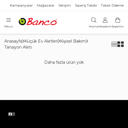
Kampanyalar
Mağazalar
İletişim
Sipariş Takibi
Taksit Ödeme
Menü
Arama
Hesabım
Sepetim
Anasayfa
Küçük Ev Aletleri
Kişisel Bakım
Tansiyon Aleti
Daha fazla ürün yok