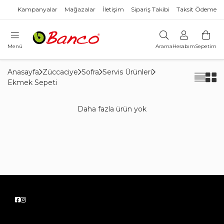
Kampanyalar
Mağazalar
İletişim
Sipariş Takibi
Taksit Ödeme
Menü
Arama
Hesabım
Sepetim
Anasayfa
Züccaciye
Sofra
Servis Ürünleri
Ekmek Sepeti
Daha fazla ürün yok