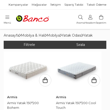
Kampanyalar
Mağazalar
İletişim
Sipariş Takibi
Taksit Ödeme
Menü
Arama
Hesabım
Sepetim
Anasayfa
Mobilya & Halı
Mobilya
Yatak Odası
Yatak
Filtrele
Sırala
Armis
Armis
Armis Yatak 150*200
Armis Yatak 150*200 Cool
Bohem
Touch