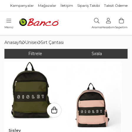
Kampanyalar
Mağazalar
İletişim
Sipariş Takibi
Taksit Ödeme
Menü
Arama
Hesabım
Sepetim
Anasayfa
Unisex
Sırt Çantası
Filtrele
Sırala
Sisley