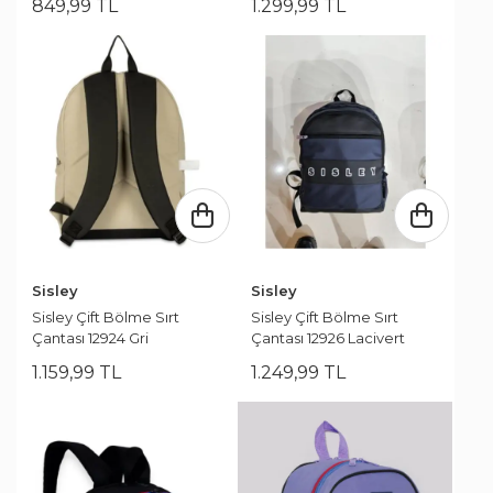
849
,
99
TL
1.299
,
99
TL
Sisley
Sisley
Sisley Çift Bölme Sırt
Sisley Çift Bölme Sırt
Çantası 12924 Gri
Çantası 12926 Lacivert
1.159
,
99
TL
1.249
,
99
TL