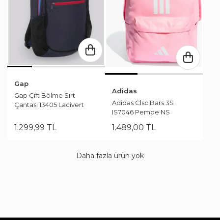
Gap
Adidas
Gap Çift Bölme Sırt
Adidas Clsc Bars 3S
Çantası 13405 Lacivert
IS7046 Pembe NS
1.299
,
99
TL
1.489
,
00
TL
Daha fazla ürün yok