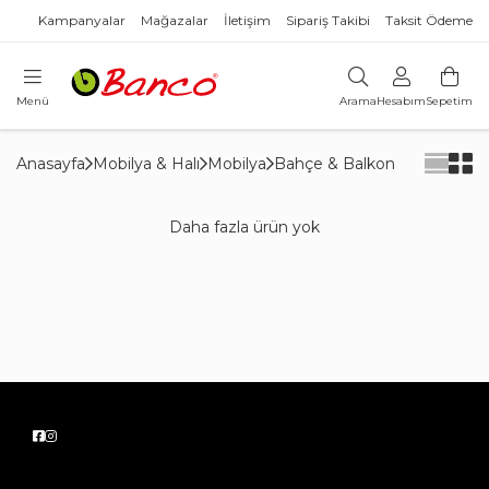
Kampanyalar
Mağazalar
İletişim
Sipariş Takibi
Taksit Ödeme
Menü
Arama
Hesabım
Sepetim
Anasayfa
Mobilya & Halı
Mobilya
Bahçe & Balkon
Daha fazla ürün yok