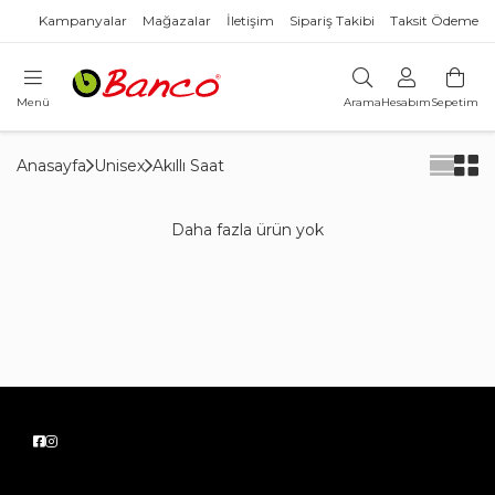
Kampanyalar
Mağazalar
İletişim
Sipariş Takibi
Taksit Ödeme
Menü
Arama
Hesabım
Sepetim
Anasayfa
Unisex
Akıllı Saat
Daha fazla ürün yok