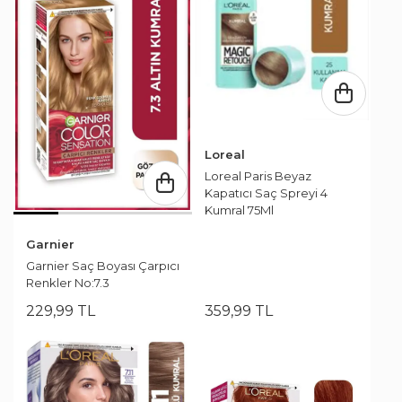
Loreal
Loreal Paris Beyaz
Kapatıcı Saç Spreyi 4
Kumral 75Ml
Garnier
Garnier Saç Boyası Çarpıcı
Renkler No:7.3
229
,
99
TL
359
,
99
TL