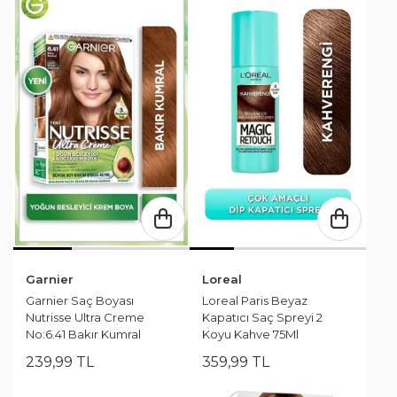
Garnier
Loreal
Garnier Saç Boyası
Loreal Paris Beyaz
Nutrisse Ultra Creme
Kapatıcı Saç Spreyi 2
No:6.41 Bakır Kumral
Koyu Kahve 75Ml
239
,
99
TL
359
,
99
TL