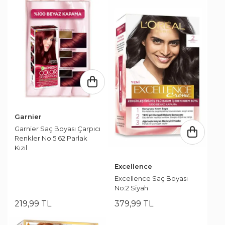
Garnier
Garnier Saç Boyası Çarpıcı
Renkler No:5.62 Parlak
Kızıl
Excellence
Excellence Saç Boyası
No:2 Siyah
219
,
99
TL
379
,
99
TL