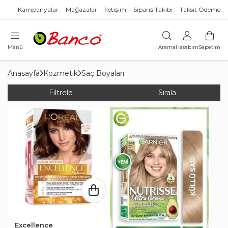
Kampanyalar
Mağazalar
İletişim
Sipariş Takibi
Taksit Ödeme
Menü
Arama
Hesabım
Sepetim
Anasayfa
Kozmetik
Saç Boyaları
Filtrele
Sırala
Excellence