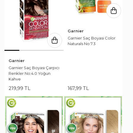
Garnier
Garnier Saç Boyası Color
Naturals No:7.3
Garnier
Garnier Saç Boyası Çarpıcı
Renkler No:4.0 Yoğun
Kahve
219
,
99
TL
167
,
99
TL