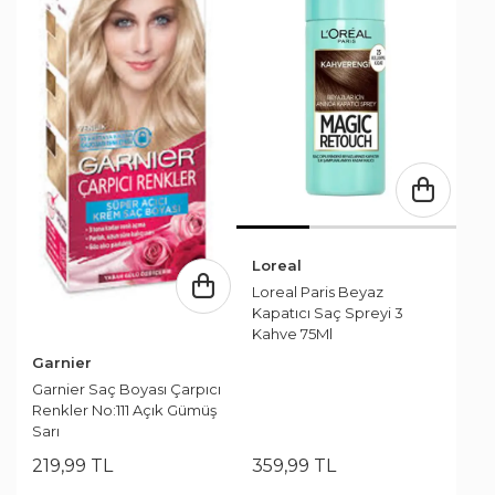
Loreal
Loreal Paris Beyaz
Kapatıcı Saç Spreyi 3
Kahve 75Ml
Garnier
Garnier Saç Boyası Çarpıcı
Renkler No:111 Açık Gümüş
Sarı
219
,
99
TL
359
,
99
TL