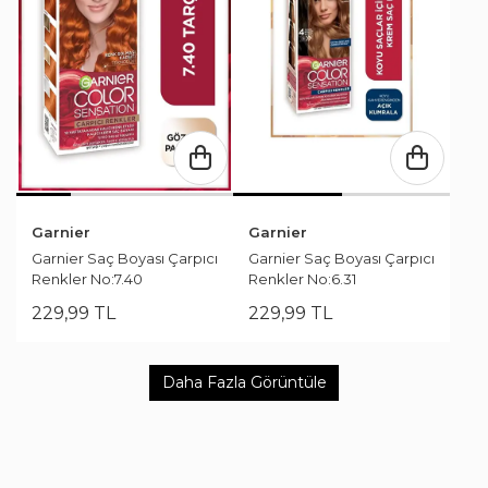
Garnier
Garnier
Garnier Saç Boyası Çarpıcı
Garnier Saç Boyası Çarpıcı
Renkler No:7.40
Renkler No:6.31
229
,
99
TL
229
,
99
TL
Daha Fazla Görüntüle