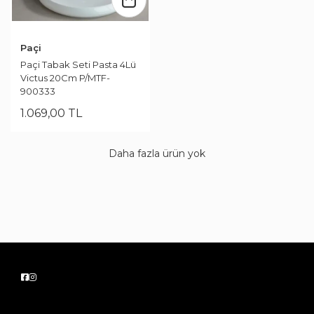
Paçi
Paçi Tabak Seti Pasta 4Lü
Victus 20Cm P/MTF-
900333
1.069
,
00
TL
Daha fazla ürün yok