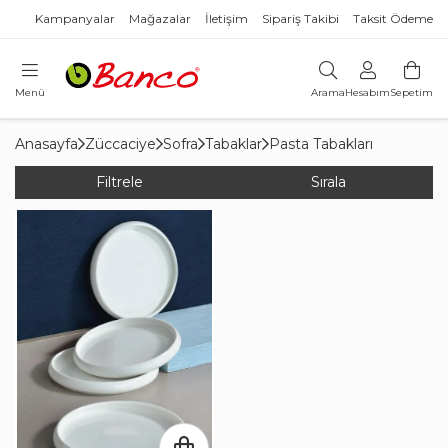
Kampanyalar
Mağazalar
İletişim
Sipariş Takibi
Taksit Ödeme
Menü
Arama
Hesabım
Sepetim
Anasayfa
Züccaciye
Sofra
Tabaklar
Pasta Tabakları
Filtrele
Sırala