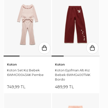
Koton
Koton
Koton Set Kız Bebek
Koton Eşofman Altı Kız
6WMG10043AK Pembe
Bebek 6WMG40071AK
Bordo
749
,
99
TL
489
,
99
TL