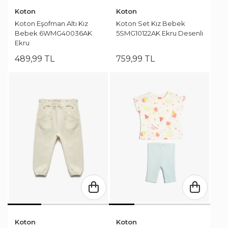
Koton
Koton
Koton Eşofman Altı Kız
Koton Set Kız Bebek
Bebek 6WMG40036AK
5SMG10122AK Ekru Desenli
Ekru
489
,
99
TL
759
,
99
TL
Koton
Koton