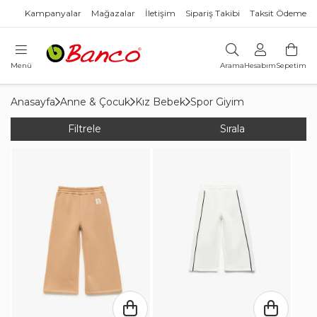
Kampanyalar
Mağazalar
İletişim
Sipariş Takibi
Taksit Ödeme
Menü
Arama
Hesabım
Sepetim
Anasayfa
Anne & Çocuk
Kız Bebek
Spor Giyim
Filtrele
Sırala