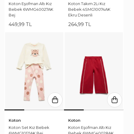
Koton Eşofman Altı Kız
Koton Takım 2Li Kız
Bebek 6WMG40027AK
Bebek 4SMG10074AK
Bej
Ekru Desenli
449
,
99
TL
264
,
99
TL
Koton
Koton
Koton Set Kız Bebek
Koton Eşofman Altı Kız
6WMG10121AK Bej
Bebek 6WMG40028AK