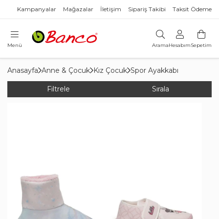
Kampanyalar
Mağazalar
İletişim
Sipariş Takibi
Taksit Ödeme
Menü
Arama
Hesabım
Sepetim
Anasayfa
Anne & Çocuk
Kız Çocuk
Spor Ayakkabı
Filtrele
Sırala