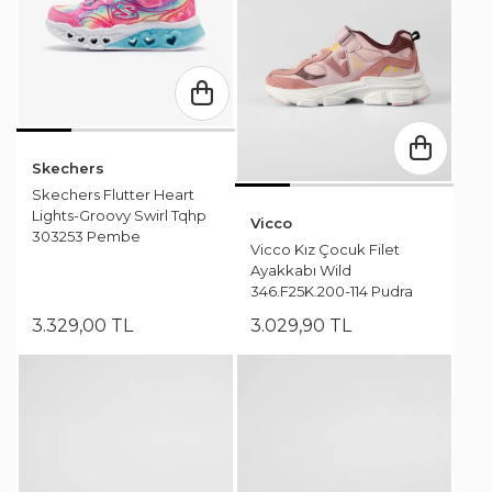
Skechers
Skechers Flutter Heart
Lights-Groovy Swirl Tqhp
Vicco
303253 Pembe
Vicco Kız Çocuk Filet
Ayakkabı Wild
346.F25K.200-114 Pudra
3.329
,
00
TL
3.029
,
90
TL