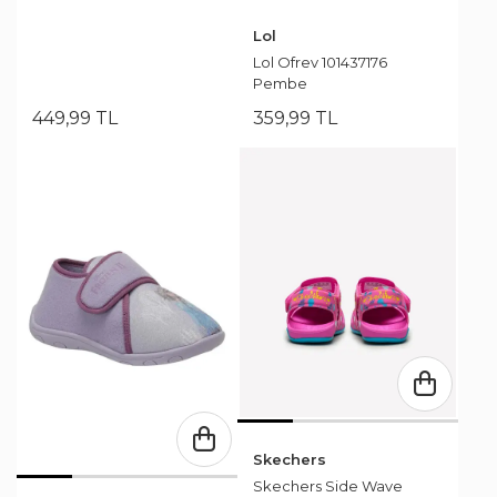
Lol
Lol Ofrev 101437176
Pembe
449
,
99
TL
359
,
99
TL
Skechers
Skechers Side Wave