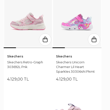
Skechers
Skechers
Skechers Retro-Graph
Skechers Unicorn
303692L Pnk
Charmer Lil Heart
Sparkles 303064N Pkmt
4.129
,
00
TL
4.129
,
00
TL