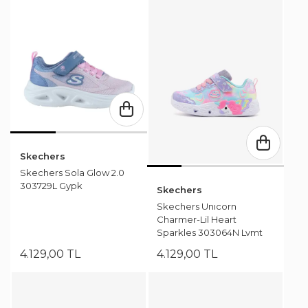
Skechers
Skechers Sola Glow 2.0
303729L Gypk
Skechers
Skechers Unıcorn
Charmer-Lil Heart
Sparkles 303064N Lvmt
4.129
,
00
TL
4.129
,
00
TL