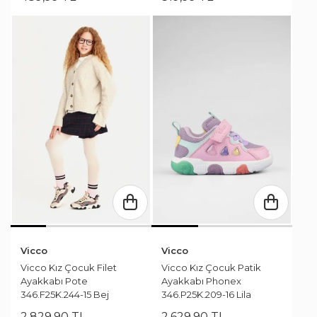
Vicco
Vicco
Vicco Kız Çocuk Filet
Vicco Kız Çocuk Patik
Ayakkabı Pote
Ayakkabı Phonex
346.F25K.244-15 Bej
346.P25K.209-16 Lila
2.829
,
90
TL
2.629
,
90
TL