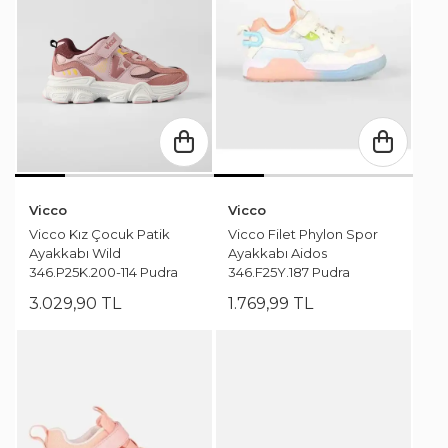
Vicco
Vicco
Vicco Kız Çocuk Patik
Vicco Filet Phylon Spor
Ayakkabı Wild
Ayakkabı Aidos
346.P25K.200-114 Pudra
346.F25Y.187 Pudra
3.029
,
90
TL
1.769
,
99
TL