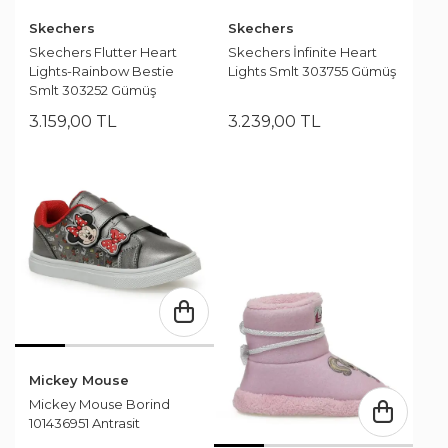
Skechers
Skechers
Skechers İnfinite Heart
Skechers Flutter Heart
Lights Smlt 303755 Gümüş
Lights-Rainbow Bestie
Smlt 303252 Gümüş
3.159
,
00
TL
3.239
,
00
TL
Mickey Mouse
Mickey Mouse Borind
101436951 Antrasit