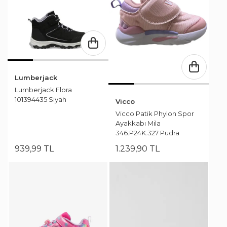
Lumberjack
Lumberjack Flora
101394435 Siyah
Vicco
Vicco Patik Phylon Spor
Ayakkabı Mila
346.P24K.327 Pudra
939
,
99
TL
1.239
,
90
TL