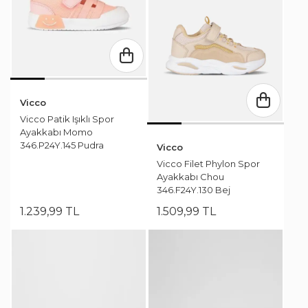
Vicco
Vicco Patik Işıklı Spor
Ayakkabı Momo
346.P24Y.145 Pudra
Vicco
Vicco Filet Phylon Spor
Ayakkabı Chou
346.F24Y.130 Bej
1.239
,
99
TL
1.509
,
99
TL