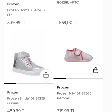
86428L HPTQ
Frozen
Frozen Homa 101437056
Lila
339
,
99
TL
1.569
,
00
TL
Frozen
Frozen
Frozen Kily 101437075
Pembe
Frozen Sinda 101437259
Gümüş
489
,
99
TL
319
,
99
TL