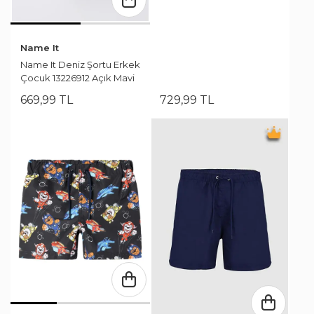
Name It
Name It Deniz Şortu Erkek
Çocuk 13226912 Açık Mavi
669
,
99
TL
729
,
99
TL