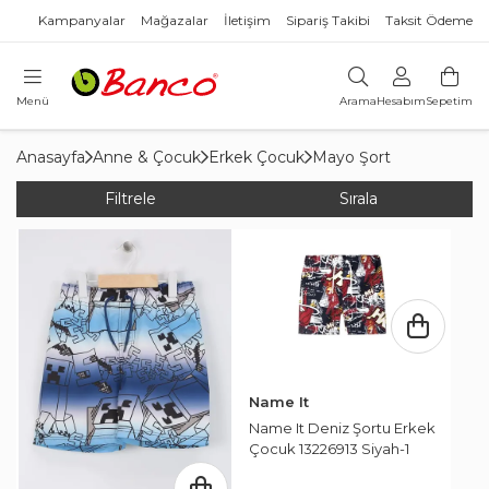
Kampanyalar
Mağazalar
İletişim
Sipariş Takibi
Taksit Ödeme
Menü
Arama
Hesabım
Sepetim
Anasayfa
Anne & Çocuk
Erkek Çocuk
Mayo Şort
Filtrele
Sırala
Name It
Name It Deniz Şortu Erkek
Çocuk 13226913 Siyah-1