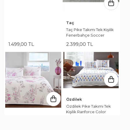
Taç
Taç Pike Takımı Tek Kişilik
Fenerbahçe Soccer
1.499
,
00
TL
2.399
,
00
TL
Özdilek
Özdilek Pike Takımı Tek
Kişilik Ranforce Color
Sılıces Mavi
Taç
Taç Pike Takımı Tek Kişilik