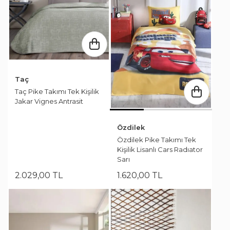
Taç
Taç Pike Takımı Tek Kişilik
Jakar Vignes Antrasit
Özdilek
Özdilek Pike Takımı Tek
Kişilik Lisanlı Cars Radıator
Sarı
2.029
,
00
TL
1.620
,
00
TL