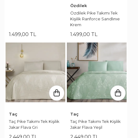
Özdilek
Özdilek Pike Takımı Tek
Kişilik Ranforce Sandlınıe
Krem
1.499
,
00
TL
1.499
,
00
TL
Taç
Taç
Taç Pike Takımı Tek Kişilik
Taç Pike Takımı Tek Kişilik
Jakar Flava Gri
Jakar Flava Yeşil
2.449
,
00
TL
2.449
,
00
TL