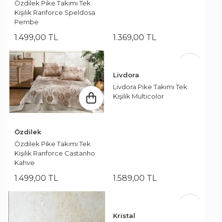
Özdilek Pike Takımı Tek
Kişilik Ranforce Speldosa
Pembe
1.499
,
00
TL
1.369
,
00
TL
Livdora
Livdora Pike Takımı Tek
Kişilik Multicolor
Özdilek
Özdilek Pike Takımı Tek
Kişilik Ranforce Castanho
Kahve
1.499
,
00
TL
1.589
,
00
TL
Kristal