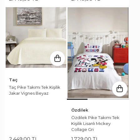
Taç
Taç Pike Takımı Tek Kişilik
Jakar Vignes Beyaz
Özdilek
Özdilek Pike Takımı Tek
Kişilik Lisanlı Mıckey
Collage Gri
2.449
,
00
TL
1.729
,
00
TL