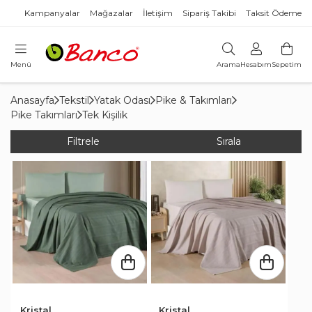
Kampanyalar
Mağazalar
İletişim
Sipariş Takibi
Taksit Ödeme
Menü
Arama
Hesabım
Sepetim
Anasayfa
Tekstil
Yatak Odası
Pike & Takımları
Pike Takımları
Tek Kişilik
Filtrele
Sırala
Kristal
Kristal