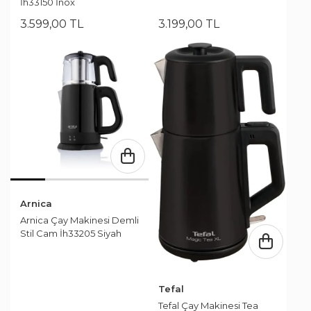
İh33150 İnox
3.599
,
00
TL
3.199
,
00
TL
Arnica
Arnica Çay Makinesi Demli
Stil Cam İh33205 Siyah
Tefal
Tefal Çay Makinesi Tea