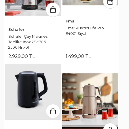
Fms
Fms Su Isıtıcı Lıfe Pro
Schafer
E4001 Siyah
Schafer Çay Makinesi
Teelike İnox 2Se706-
25001-Inx01
2.929
,
00
TL
1.499
,
00
TL