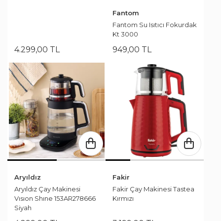
Fantom
Fantom Su Isıtıcı Fokurdak
Kt 3000
4.299
,
00
TL
949
,
00
TL
Aryıldız
Fakir
Aryıldız Çay Makinesi
Fakir Çay Makinesi Tastea
Vısıon Shıne 153AR278666
Kırmızı
Siyah