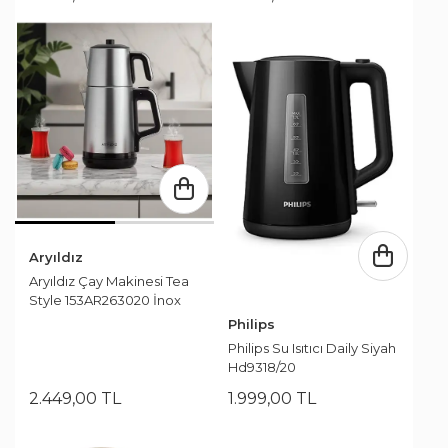
Aryıldız
Aryıldız Çay Makinesi Tea
Style 153AR263020 İnox
Philips
Philips Su Isıtıcı Daily Siyah
Hd9318/20
2.449
,
00
TL
1.999
,
00
TL