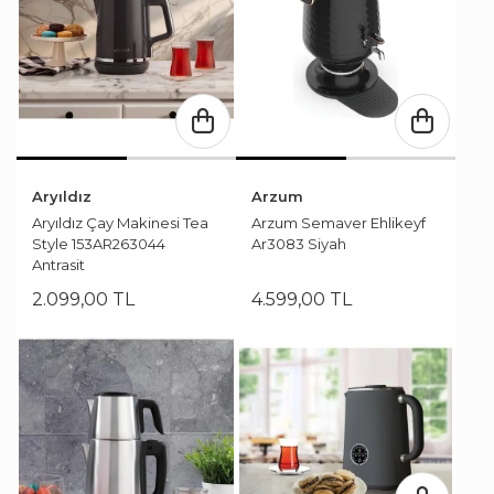
Aryıldız
Arzum
Aryıldız Çay Makinesi Tea
Arzum Semaver Ehlikeyf
Style 153AR263044
Ar3083 Siyah
Antrasit
2.099
,
00
TL
4.599
,
00
TL