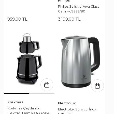
Philips
Philips Su Isıtıcı Viva Class
Cam Hd9339/80
959
,
00
TL
3.199
,
00
TL
Korkmaz
Electrolux
Korkmaz Çaydanlık
Electrolux Su Isıtıcı İnox
Elektrikli Demiks A332-04
E3K1-3ST