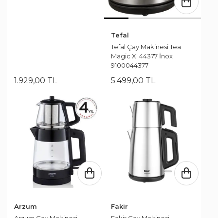
Tefal
Tefal Çay Makinesi Tea
Magic Xl 44377 İnox
9100044377
1.929
,
00
TL
5.499
,
00
TL
Arzum
Fakir
Arzum Çay Makinesi
Fakir Çay Makinesi