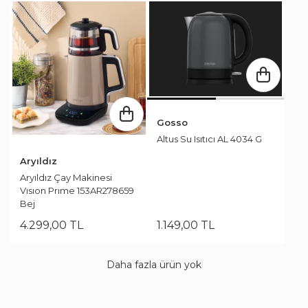
Gosso
Altus Su Isıtıcı AL 4034 G
Aryıldız
Aryıldız Çay Makinesi
Vısıon Prıme 153AR278659
Bej
4.299
,
00
TL
1.149
,
00
TL
Daha fazla ürün yok