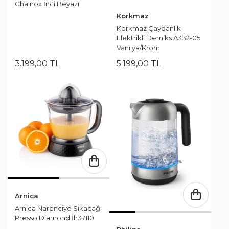
Chaınox İnci Beyazı
Korkmaz
Korkmaz Çaydanlık
Elektrikli Demiks A332-05
Vanilya/Krom
3.199
,
00
TL
5.199
,
00
TL
Arnica
Arnica Narenciye Sıkacağı
Presso Diamond İh37110