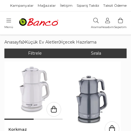
Kampanyalar
Mağazalar
İletişim
Sipariş Takibi
Taksit Ödeme
Menü
Arama
Hesabım
Sepetim
Anasayfa
Küçük Ev Aletleri
İçecek Hazırlama
Filtrele
Sırala
Korkmaz