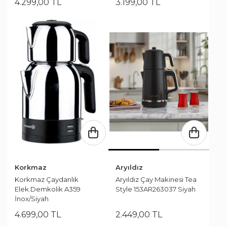
4.299
,
00
TL
3.199
,
00
TL
Korkmaz
Aryıldız
Korkmaz Çaydanlık
Aryıldız Çay Makinesi Tea
Elek.Demkolik A359
Style 153AR263037 Siyah
İnox/Siyah
4.699
,
00
TL
2.449
,
00
TL