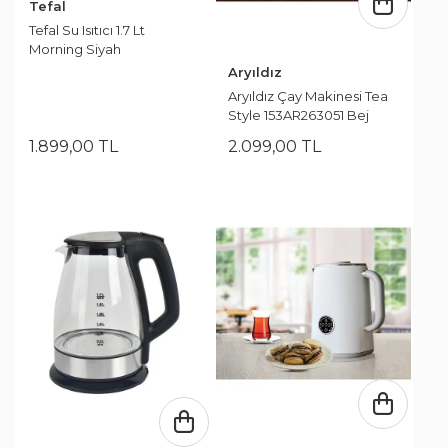
Tefal
Tefal Su Isıtıcı 1.7 Lt
Morning Siyah
Aryıldız
Aryıldız Çay Makinesi Tea
Style 153AR263051 Bej
1.899
,
00
TL
2.099
,
00
TL