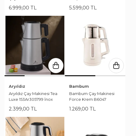
6.999
,
00
TL
5.599
,
00
TL
Aryıldız
Bambum
Aryıldız Çay Makinesi Tea
Bambum Çay Makinesi
Luxe 153Ar305799 İnox
Force Krem B6047
2.399
,
00
TL
1.269
,
00
TL