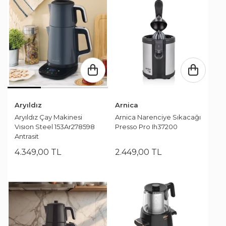
Aryıldız
Arnica
Aryıldız Çay Makinesi
Arnica Narenciye Sıkacağı
Vısıon Steel 153Ar278598
Presso Pro Ih37200
Antrasit
4.349
,
00
TL
2.449
,
00
TL