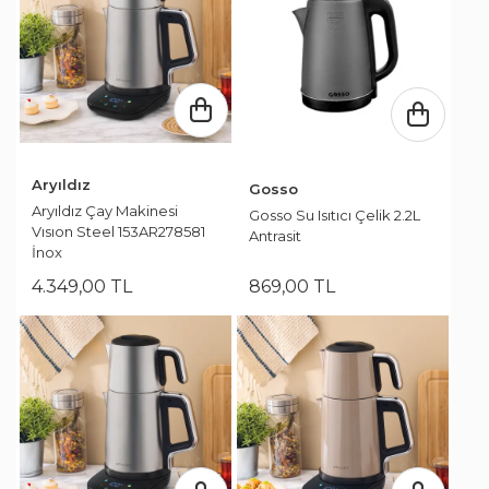
Aryıldız
Gosso
Aryıldız Çay Makinesi
Gosso Su Isıtıcı Çelik 2.2L
Vısıon Steel 153AR278581
Antrasit
İnox
4.349
,
00
TL
869
,
00
TL