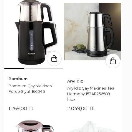
Bambum
Aryıldız
Bambum Çay Makinesi
Aryıldız Çay Makinesi Tea
Force Siyah B6046
Harmony 153AR256589
İnox
1.269
,
00
TL
2.049
,
00
TL