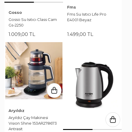
Fms
Gosso
Fms Su Isıtıcı Lıfe Pro
Gosso Su Isıtıcı Class Cam
E4001 Beyaz
Gs-2250
1.009
,
00
TL
1.499
,
00
TL
Aryıldız
Aryıldız Çay Makinesi
Vısıon Shıne 153AR278673
Antrasit