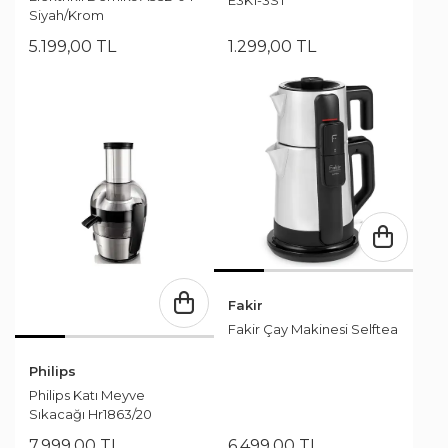
Siyah/Krom
5.199
,
00
TL
1.299
,
00
TL
Fakir
Fakir Çay Makinesi Selftea
Philips
Philips Katı Meyve
Sıkacağı Hr1863/20
7.999
,
00
TL
6.499
,
00
TL