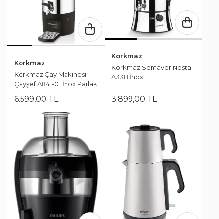
Korkmaz
Korkmaz
Korkmaz Semaver Nosta
Korkmaz Çay Makinesi
A338 İnox
Çayşef A841-01 İnox Parlak
6.599
,
00
TL
3.899
,
00
TL