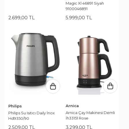
Magic Xl 46891 Siyah
9100046891
2.699
,
00
TL
5.999
,
00
TL
Arnica
Philips
Arnica Çay Makinesi Demli
Philips Su Isıtıcı Daily İnox
İh33151 Rose
Hd9350/90
2.509
,
00
TL
3.299
,
00
TL