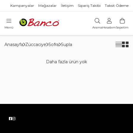
Kampanyalar
Mağazalar
İletişim
Sipariş Takibi
Taksit Ödeme
Menü
Arama
Hesabım
Sepetim
Anasayfa
Züccaciye
Sofra
Supla
Daha fazla ürün yok