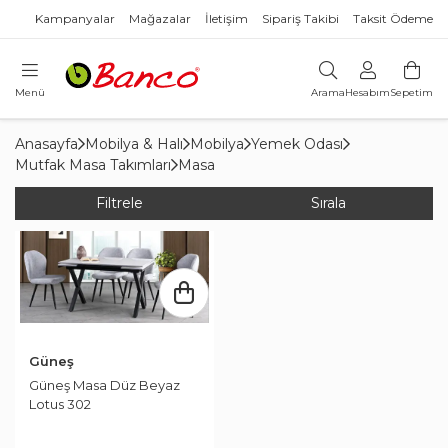
Kampanyalar
Mağazalar
İletişim
Sipariş Takibi
Taksit Ödeme
Menü
Arama
Hesabım
Sepetim
Anasayfa
Mobilya & Halı
Mobilya
Yemek Odası
Mutfak Masa Takımları
Masa
Filtrele
Sırala
Güneş
Güneş Masa Düz Beyaz
Lotus 302