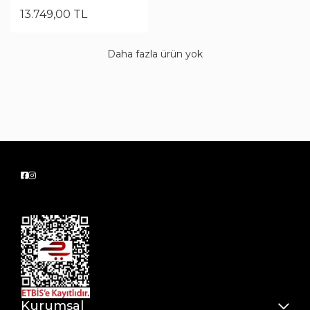
13.749
,
00
TL
Daha fazla ürün yok
Kurumsal