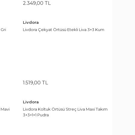
2.349
,
00
TL
Livdora
 Gri
Livdora Çekyat Örtüsü Etekli Liva 3+3 Kum
1.519
,
00
TL
Livdora
 Mavi
Livdora Koltuk Örtüsü Streç Liva Maxi Takım
3+3+1+1 Pudra