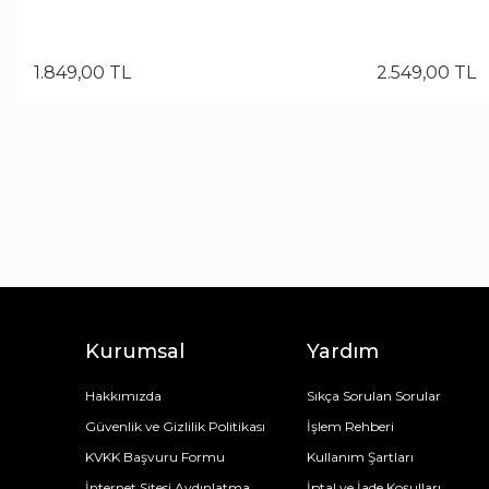
1.849
,
00
TL
2.549
,
00
TL
Kurumsal
Yardım
Hakkımızda
Sıkça Sorulan Sorular
Güvenlik ve Gizlilik Politikası
İşlem Rehberi
KVKK Başvuru Formu
Kullanım Şartları
İnternet Sitesi Aydınlatma
İptal ve İade Koşulları