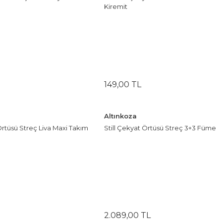
Kiremit
149
,
00
TL
Altınkoza
Örtüsü Streç Liva Maxi Takım
Still Çekyat Örtüsü Streç 3+3 Füme
2.089
,
00
TL