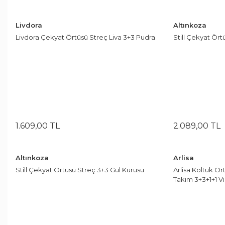
Livdora
Altınkoza
Livdora Çekyat Örtüsü Streç Liva 3+3 Pudra
Still Çekyat Ört
1.609
,
00
TL
2.089
,
00
TL
Altınkoza
Arlisa
Still Çekyat Örtüsü Streç 3+3 Gül Kurusu
Arlisa Koltuk Ör
Takım 3+3+1+1 V