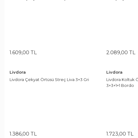
1.609
,
00
TL
2.089
,
00
TL
Livdora
Livdora
Livdora Çekyat Örtüsü Streç Liva 3+3 Gri
Livdora Koltuk 
3+3+1+1 Bordo
1.386
,
00
TL
1.723
,
00
TL