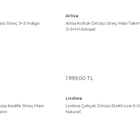
Arlisa
üsü Streç 3+3 İndigo
Arlisa Koltuk Örtüsü Streç Maxi Takı
3+3+1+1 Antrasit
1.999
,
00
TL
Livdora
tüsü Kadife Streç Maxi
Livdora Çekyat Örtüsü Etekli Liva 3+3
izon
Naturel