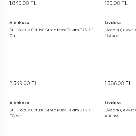
1.849
,
00
TL
129
,
00
TL
Altınkoza
Livdora
Still Koltuk Örtüsü Streç Maxi Takım 3+3+1+1
Livdora Çekyat 
Gri
Naturel
2.349
,
00
TL
1.386
,
00
TL
Altınkoza
Livdora
Still Koltuk Örtüsü Streç Maxi Takım 3+3+1+1
Livdora Çekyat 
Füme
Antrasit