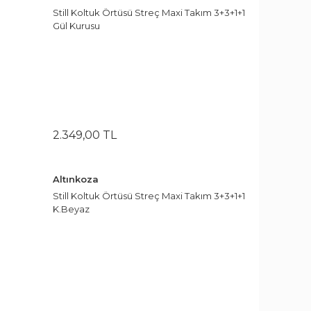
Still Koltuk Örtüsü Streç Maxi Takım 3+3+1+1
Gül Kurusu
2.349
,
00
TL
Altınkoza
Still Koltuk Örtüsü Streç Maxi Takım 3+3+1+1
K.Beyaz