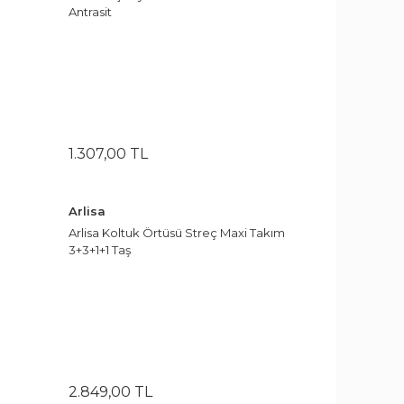
Antrasit
1.307
,
00
TL
Arlisa
Arlisa Koltuk Örtüsü Streç Maxi Takım
3+3+1+1 Taş
2.849
,
00
TL