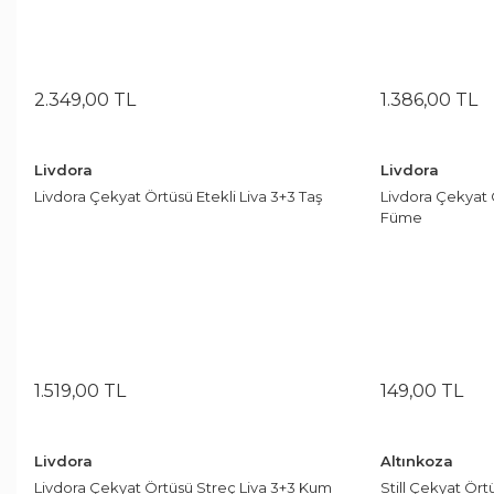
2.349
,
00
TL
1.386
,
00
TL
Livdora
Livdora
Livdora Çekyat Örtüsü Etekli Liva 3+3 Taş
Livdora Çekyat 
Füme
1.519
,
00
TL
149
,
00
TL
Livdora
Altınkoza
Livdora Çekyat Örtüsü Streç Liva 3+3 Kum
Still Çekyat Ör