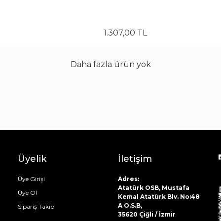
1.307
,
00
TL
Daha fazla ürün yok
Üyelik
İletişim
Üye Girişi
Adres:
Atatürk OSB, Mustafa
Üye Ol
Kemal Atatürk Blv. No:48
A O.S.B,
Sipariş Takibi
35620 Çiğli / İzmir