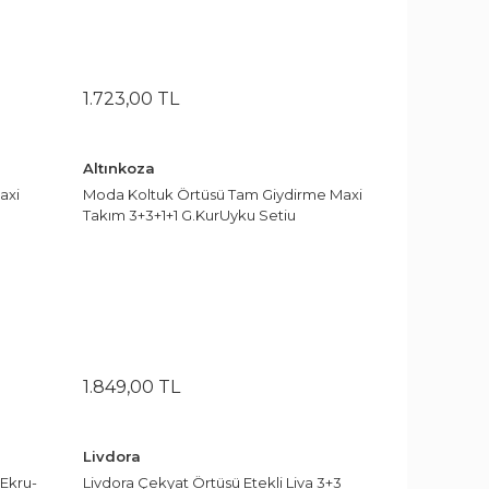
1.723
,
00
TL
Altınkoza
axi
Moda Koltuk Örtüsü Tam Giydirme Maxi
Takım 3+3+1+1 G.KurUyku Setiu
1.849
,
00
TL
Livdora
 Ekru-
Livdora Çekyat Örtüsü Etekli Liva 3+3