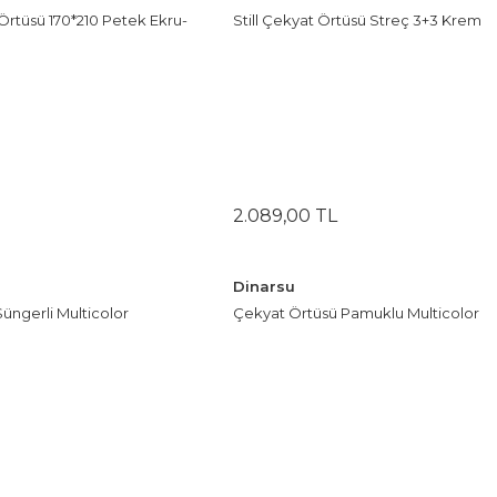
Çay Bardak Setleri
Örtüsü 170*210 Petek Ekru-
Still Çekyat Örtüsü Streç 3+3 Krem
Bardaklar
Su Bardak Seti
Meşrubat Bardakları
Bardak Setleri
2.089
,
00
TL
Dinarsu
üngerli Multicolor
Çekyat Örtüsü Pamuklu Multicolor