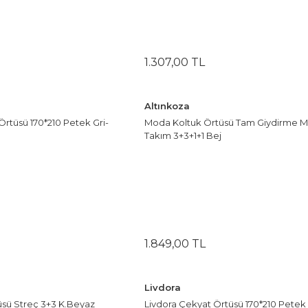
1.307
,
00
TL
Altınkoza
Örtüsü 170*210 Petek Gri-
Moda Koltuk Örtüsü Tam Giydirme M
Takım 3+3+1+1 Bej
1.849
,
00
TL
Livdora
tüsü Streç 3+3 K.Beyaz
Livdora Çekyat Örtüsü 170*210 Petek