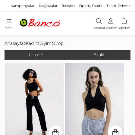
Kampanyalar
Mağazalar
İletişim
Sipariş Takibi
Taksit Ödeme
Menü
Arama
Hesabım
Sepetim
Anasayfa
Kadın
Giyim
Crop
Filtrele
Sırala