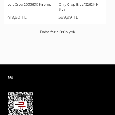
Loft Crop 2035630 Kiremit
Only Crop Bluz 15262149
Siyah
419
,
90
TL
599
,
99
TL
Daha fazla ürün yok