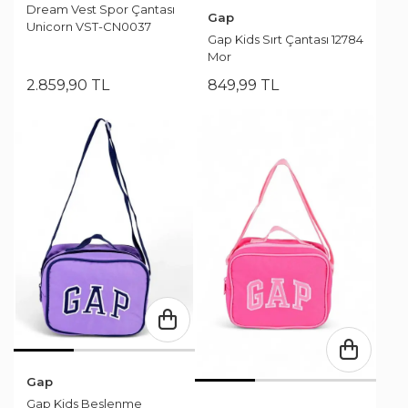
Dream Vest Spor Çantası
Gap
Unicorn VST-CN0037
Gap Kids Sırt Çantası 12784
Mor
2.859
,
90
TL
849
,
99
TL
Gap
Gap Kids Beslenme