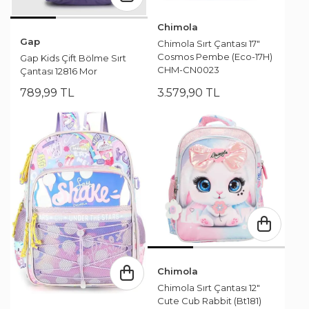
Chimola
Gap
Chimola Sırt Çantası 17"
Cosmos Pembe (Eco-17H)
Gap Kids Çift Bölme Sırt
CHM-CN0023
Çantası 12816 Mor
789
,
99
TL
3.579
,
90
TL
Chimola
Chimola Sırt Çantası 12"
Cute Cub Rabbit (Bt181)