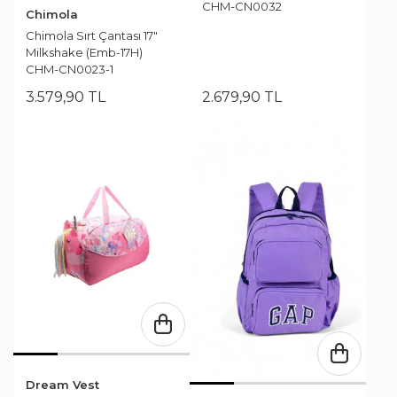
CHM-CN0032
Chimola
Chimola Sırt Çantası 17"
Milkshake (Emb-17H)
CHM-CN0023-1
3.579
,
90
TL
2.679
,
90
TL
Dream Vest