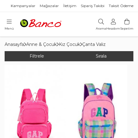
Kampanyalar
Mağazalar
İletişim
Sipariş Takibi
Taksit Ödeme
Menü
Arama
Hesabım
Sepetim
Anasayfa
Anne & Çocuk
Kız Çocuk
Çanta Valiz
Filtrele
Sırala