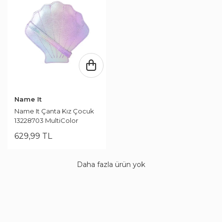
Name It
Name It Çanta Kız Çocuk
13228703 MultiColor
629
,
99
TL
Daha fazla ürün yok