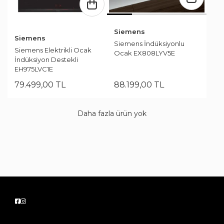
Siemens
Siemens
Siemens İndüksiyonlu
Siemens Elektrikli Ocak
Ocak EX808LYV5E
İndüksiyon Destekli
EH975LVC1E
79.499
,
00
TL
88.199
,
00
TL
Daha fazla ürün yok