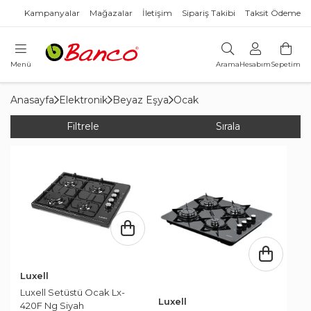
Kampanyalar
Mağazalar
İletişim
Sipariş Takibi
Taksit Ödeme
Menü
Arama
Hesabım
Sepetim
Anasayfa
Elektronik
Beyaz Eşya
Ocak
Filtrele
Sırala
Luxell
Luxell Setüstü Ocak Lx-
Luxell
420F Ng Siyah