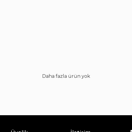
Çay Bardak Setleri
Bardaklar
Su Bardak Seti
Meşrubat Bardakları
Bardak Setleri
Daha fazla ürün yok