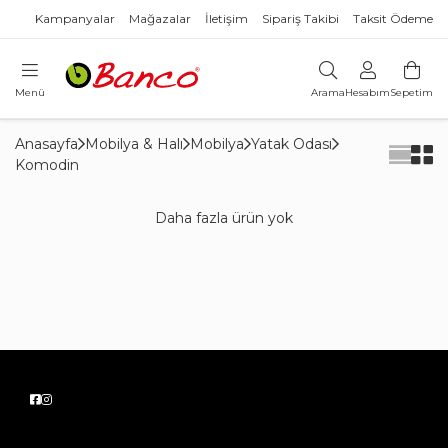
Kampanyalar
Mağazalar
İletişim
Sipariş Takibi
Taksit Ödeme
Menü
Arama
Hesabım
Sepetim
Anasayfa
Mobilya & Halı
Mobilya
Yatak Odası
Komodin
Daha fazla ürün yok