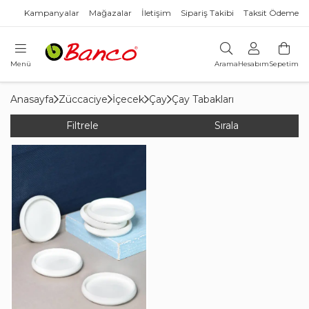
Kampanyalar
Mağazalar
İletişim
Sipariş Takibi
Taksit Ödeme
Menü
Arama
Hesabım
Sepetim
Anasayfa
Züccaciye
İçecek
Çay
Çay Tabakları
Filtrele
Sırala