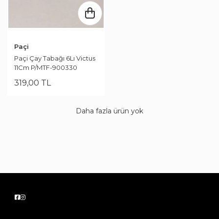
Paçi
Paçi Çay Tabağı 6Lı Victus
11Cm P/MTF-900330
319
,
00
TL
Daha fazla ürün yok