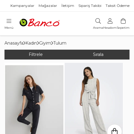
Kampanyalar
Mağazalar
İletişim
Sipariş Takibi
Taksit Ödeme
Menü
Arama
Hesabım
Sepetim
Anasayfa
Kadın
Giyim
Tulum
Filtrele
Sırala