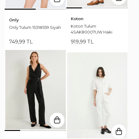
Koton
Only
Koton Tulum
Only Tulum 15318559 Siyah
4SAK80007UW Haki
749
,
99
TL
919
,
99
TL