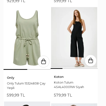
929
,
99
TL
599
,
99
TL
Koton
Only
Koton Tulum
Only Tulum 15324838 Çay
4SAL40001IW Siyah
Yeşili
599
,
99
TL
579
,
99
TL