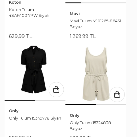
Koton
Koton Tulum
Mavi
4SAK40017PW Siyah
Mavi Tulum M101265-86431
Beyaz
629
,
99
TL
1.269
,
99
TL
Only
Only
Only Tulum 15349778 Siyah
Only Tulum 15324838
Beyaz