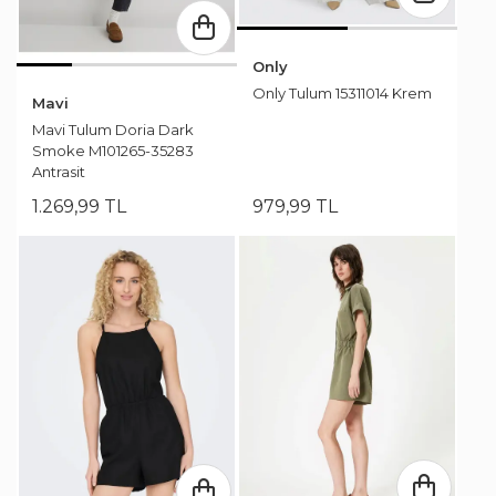
Only
Only Tulum 15311014 Krem
Mavi
Mavi Tulum Doria Dark
Smoke M101265-35283
Antrasit
1.269
,
99
TL
979
,
99
TL