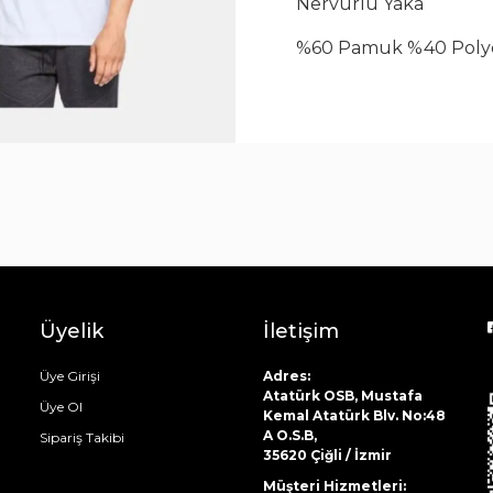
Nervürlü Yaka
Çay Bardak Setleri
%60 Pamuk %40 Poly
Bardaklar
Su Bardak Seti
Meşrubat Bardakları
Bardak Setleri
Üyelik
İletişim
Üye Girişi
Adres:
Atatürk OSB, Mustafa
Üye Ol
Kemal Atatürk Blv. No:48
A O.S.B,
Sipariş Takibi
35620 Çiğli / İzmir
Müşteri Hizmetleri: