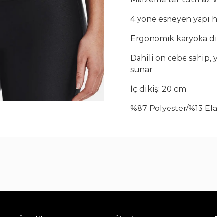
Çay Bardak Setleri
4 yöne esneyen yapı 
Bardaklar
Su Bardak Seti
Ergonomik karyoka di
Meşrubat Bardakları
Dahili ön cebe sahip, 
Bardak Setleri
sunar
İç dikiş: 20 cm
%87 Polyester/%13 El
İthal edilmiştir
Çamaşır makinesinde, 
Gerektiğinde sadece k
Kurutma makinesinde
Ütülemeyin