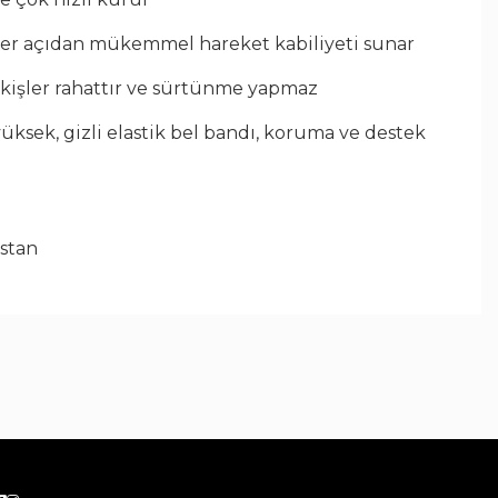
her açıdan mükemmel hareket kabiliyeti sunar
kişler rahattır ve sürtünme yapmaz
yüksek, gizli elastik bel bandı, koruma ve destek
astan
benzer renklilerle birlikte soğuk suda yıkayın
lorsuz ağartıcı kullanın
 düşük sıcaklıkta kurutun