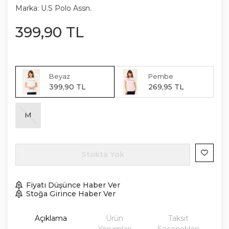
Marka:
U.S Polo Assn.
399
,
90
TL
Beyaz
Pembe
399
,
90
TL
269
,
95
TL
M
Stokta Yok
Fiyatı Düşünce Haber Ver
Stoğa Girince Haber Ver
Açıklama
Ürün
Taksit
Yorumları
Seçenekleri