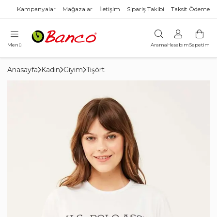
Kampanyalar
Mağazalar
İletişim
Sipariş Takibi
Taksit Ödeme
Menü
Arama
Hesabım
Sepetim
Anasayfa
Kadın
Giyim
Tişört