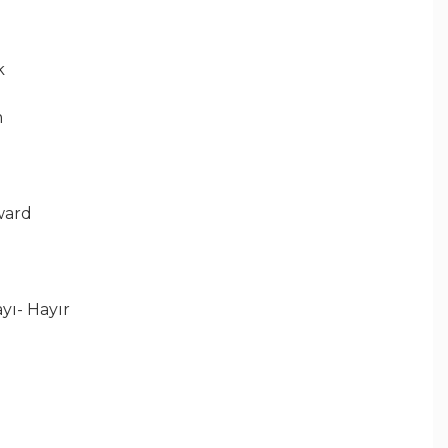
k
m
ward
yı- Hayır