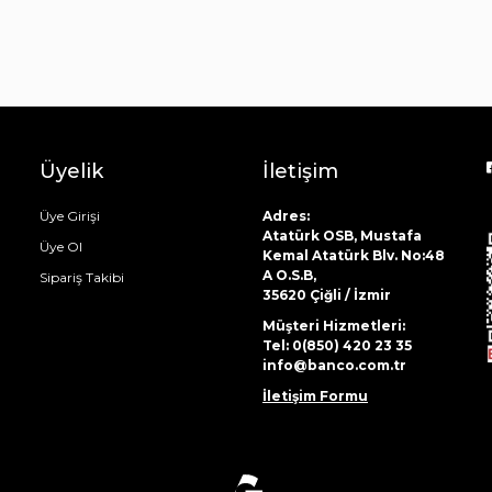
Üyelik
İletişim
Üye Girişi
Adres:
Atatürk OSB, Mustafa
Üye Ol
Kemal Atatürk Blv. No:48
A O.S.B,
Sipariş Takibi
35620 Çiğli / İzmir
Müşteri Hizmetleri:
Tel: 0(850) 420 23 35
info@banco.com.tr
İletişim Formu