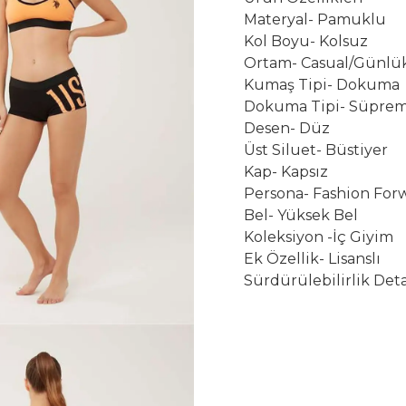
Çay Bardak Setleri
Materyal- Pamuklu
Kol Boyu- Kolsuz
Bardaklar
Ortam- Casual/Günlü
Su Bardak Seti
Kumaş Tipi- Dokuma
Meşrubat Bardakları
Dokuma Tipi- Süpre
Bardak Setleri
Desen- Düz
Üst Siluet- Büstiyer
Kap- Kapsız
Persona- Fashion For
Bel- Yüksek Bel
Koleksiyon -İç Giyim
Ek Özellik- Lisanslı
Sürdürülebilirlik Deta