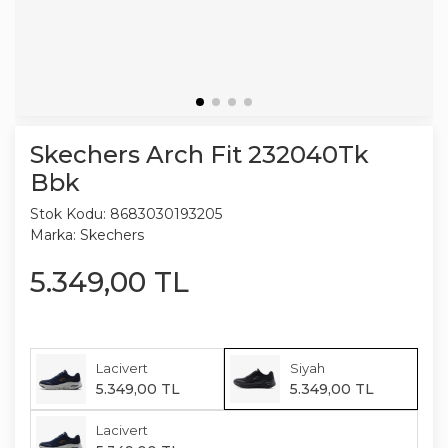
Skechers Arch Fit 232040Tk
Bbk
Stok Kodu:
8683030193205
Marka:
Skechers
5.349
,
00
TL
Lacivert
Siyah
5.349
,
00
TL
5.349
,
00
TL
Lacivert