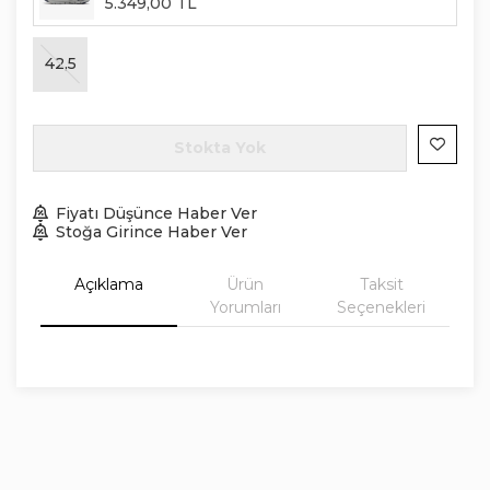
5.349
,
00
TL
42,5
Stokta Yok
Fiyatı Düşünce Haber Ver
Stoğa Girince Haber Ver
Açıklama
Ürün
Taksit
Yorumları
Seçenekleri