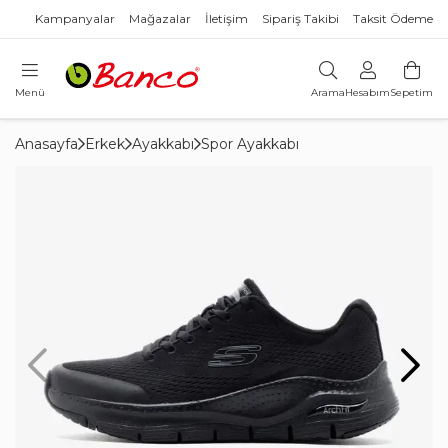
Kampanyalar
Mağazalar
İletişim
Sipariş Takibi
Taksit Ödeme
Menü
Arama
Hesabım
Sepetim
Anasayfa
Erkek
Ayakkabı
Spor Ayakkabı