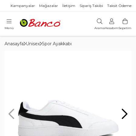
Kampanyalar
Mağazalar
İletişim
Sipariş Takibi
Taksit Ödeme
Menü
Arama
Hesabım
Sepetim
Anasayfa
Unisex
Spor Ayakkabı