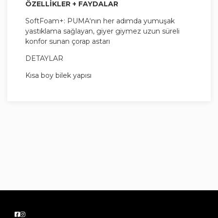
ÖZELLİKLER + FAYDALAR
SoftFoam+: PUMA‘nın her adımda yumuşak
yastıklama sağlayan, giyer giymez uzun süreli
konfor sunan çorap astarı
DETAYLAR
Kısa boy bilek yapısı
Sentetik deri dış yüzey
Bağcıklı tasarım
Delikçik detaylı burun yapısı
Topuk kısmında süet detay
Dilde PUMA Archive No. 1 Logosu
PUMA No. 2 Logosu ve yanda klasik Formstrip
deseni