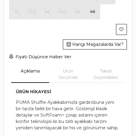
41
42,5
44
44,5
45
46
Hangi Mağazalarda Var?
Fiyatı Düşünce Haber Ver
Açıklama
Ürün
Taksit
Yorumları
Seçenekleri
ÜRÜN HİKAYESİ
PUMA Shuffle Ayakkabımızla gardırobuna yeni
bir tarzla farklı bir hava getir. Gösterişli klasik
detaylar ve SoftFoam+ çorap astarını içeren
konfor teknolojisi ile bu tatlı ayakkabı tarzını
yeniden tanımlayacak bir his ve görünüme sahip.