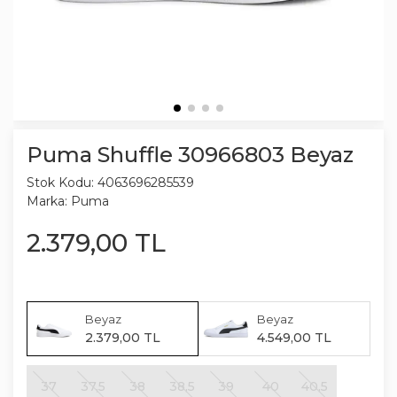
Puma Shuffle 30966803 Beyaz
Stok Kodu:
4063696285539
Marka:
Puma
2.379
,
00
TL
Beyaz
Beyaz
2.379
,
00
TL
4.549
,
00
TL
37
37,5
38
38,5
39
40
40,5