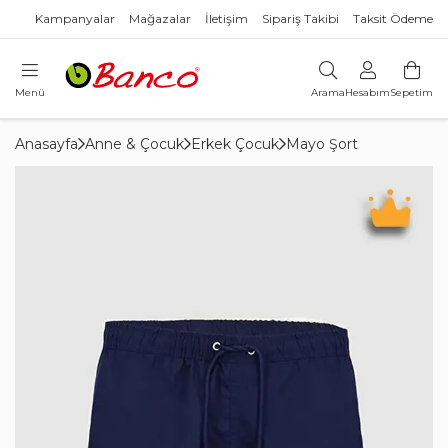
Kampanyalar
Mağazalar
İletişim
Sipariş Takibi
Taksit Ödeme
Menü
Arama
Hesabım
Sepetim
Anasayfa
Anne & Çocuk
Erkek Çocuk
Mayo Şort