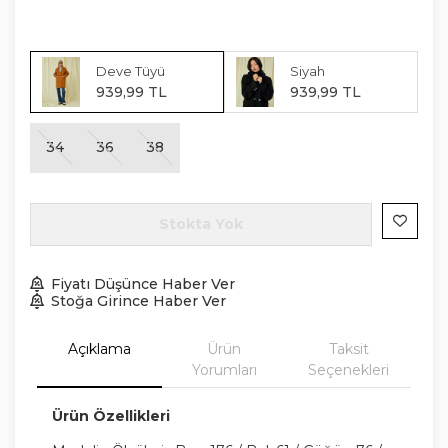
Deve Tüyü
Siyah
939
,
99
TL
939
,
99
TL
34
36
38
Stokta Yok
Fiyatı Düşünce Haber Ver
Stoğa Girince Haber Ver
Açıklama
Ürün
Taksit
Yorumları
Seçenekleri
Ürün Özellikleri