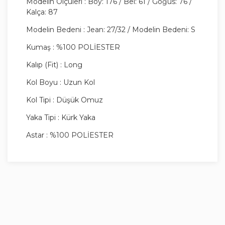
Modelin Ölçüleri : Boy: 176 / Bel: 61 / Göğüs: 76 /
Kalça: 87
Modelin Bedeni : Jean: 27/32 / Modelin Bedeni: S
Kumaş : %100 POLİESTER
Kalıp (Fit) : Long
Kol Boyu : Uzun Kol
Kol Tipi : Düşük Omuz
Yaka Tipi : Kürk Yaka
Astar : %100 POLİESTER
Silüet : Klasik
Ürün Tipi / Stil : Klasik