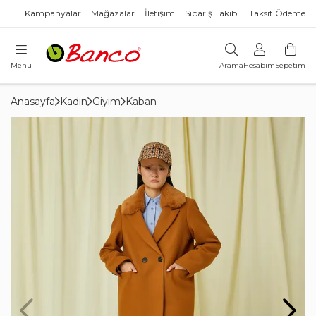
Kampanyalar
Mağazalar
İletişim
Sipariş Takibi
Taksit Ödeme
Menü
Arama
Hesabım
Sepetim
Anasayfa
Kadın
Giyim
Kaban