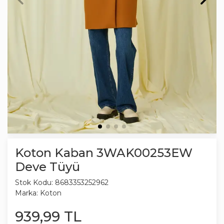
Koton Kaban 3WAK00253EW
Deve Tüyü
Stok Kodu:
8683353252962
Marka:
Koton
939
,
99
TL