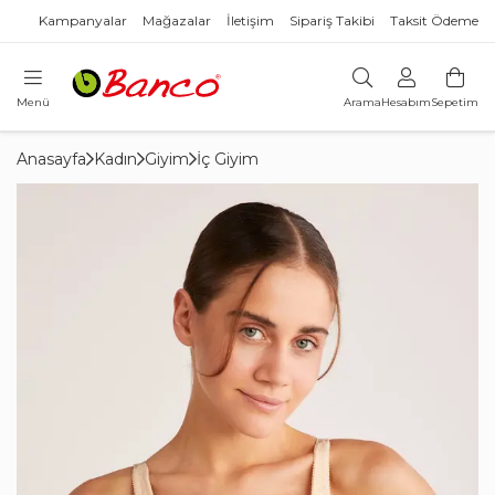
Kampanyalar
Mağazalar
İletişim
Sipariş Takibi
Taksit Ödeme
Menü
Arama
Hesabım
Sepetim
Anasayfa
Kadın
Giyim
İç Giyim