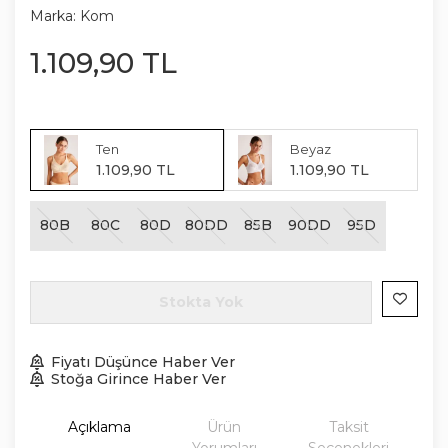
Marka:
Kom
1.109
,
90
TL
Ten
Beyaz
1.109
,
90
TL
1.109
,
90
TL
80B
80C
80D
80DD
85B
90DD
95D
Stokta Yok
Fiyatı Düşünce Haber Ver
Stoğa Girince Haber Ver
Açıklama
Ürün
Taksit
Yorumları
Seçenekleri