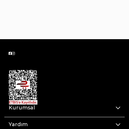
Model: Dekoratif dantel detaylı
Kumaş: Yüksek kaliteli Kom kumaşı
Kumaş İçeriği: %90 Polyamıd , %10 Elastan
Kurumsal
Yardım