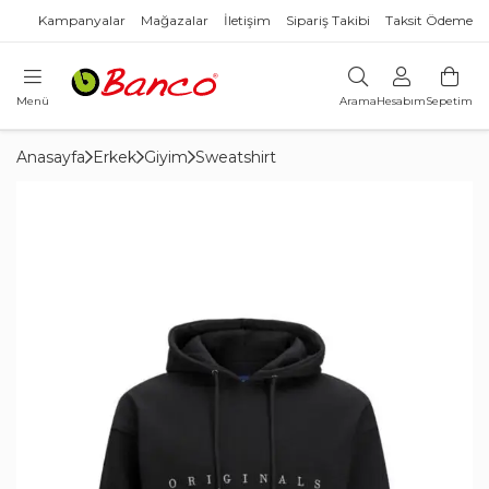
Kampanyalar
Mağazalar
İletişim
Sipariş Takibi
Taksit Ödeme
Menü
Arama
Hesabım
Sepetim
Anasayfa
Erkek
Giyim
Sweatshirt