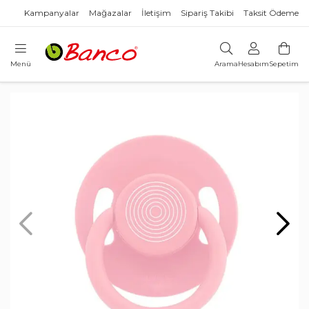
Kampanyalar
Mağazalar
İletişim
Sipariş Takibi
Taksit Ödeme
Menü
Arama
Hesabım
Sepetim