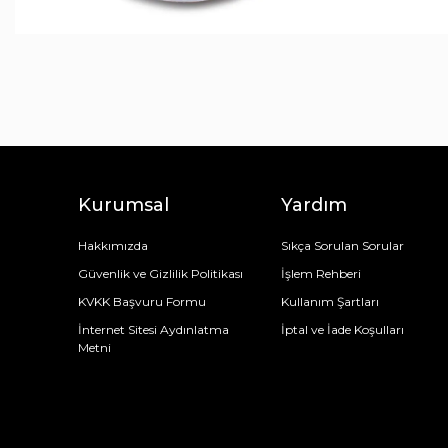
Çerezlik
Ceket
Tek Kişilik
Çarşaflar
Çatal & Kaşık & Bıçak
Bot & Çizme
Çift Kişilik
Tek Kişilik
Kaşıklar
Bluz
Çift Kişilik
Battaniye Seti
Çatallar
Atkı Bere Eldiven
Tek Kişilik
Çatal Bıçak Kaşık Takımları
Alezler
Abiye
Çift Kişilik
Bıçaklar
Yastık Alezi
Bıçak Set
Tek Kişilik
Çift Kişilik
Amerikan Servis
Kurumsal
Yardım
Hakkımızda
Sıkça Sorulan Sorular
Güvenlik ve Gizlilik Politikası
İşlem Rehberi
KVKK Başvuru Formu
Kullanım Şartları
İnternet Sitesi Aydınlatma
İptal ve İade Koşulları
Metni