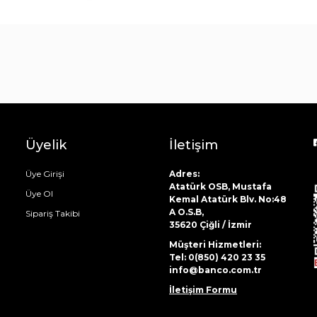
Çay Bardak Setleri
Bardaklar
Su Bardak Seti
Meşrubat Bardakları
Bardak Setleri
Üyelik
İletişim
Üye Girişi
Adres:
Atatürk OSB, Mustafa
Üye Ol
Kemal Atatürk Blv. No:48
A O.S.B,
Sipariş Takibi
35620 Çiğli / İzmir
Müşteri Hizmetleri:
Tel: 0(850) 420 23 35
info@banco.com.tr
İletişim Formu