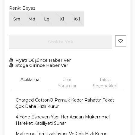
Renk:
Beyaz
Sm
Md
Lg
Xl
Xxl
Stokta Yok
Fiyatı Düşünce Haber Ver
Stoğa Girince Haber Ver
Açıklama
Ürün
Taksit
Yorumları
Seçenekleri
Charged Cotton® Pamuk Kadar Rahattır Fakat
Çok Daha Hızlı Kurur
4 Yöne Esneyen Yapı Her Açıdan Mükemmel
Hareket Kabiliyeti Sunar
Malzeme Teri Uzaklaştırır Ve Çok Hızlı Kurur