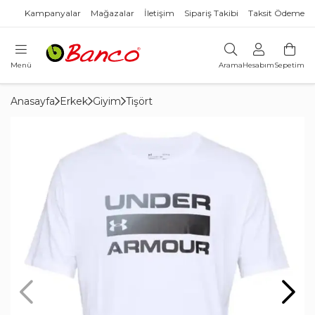
Kampanyalar
Mağazalar
İletişim
Sipariş Takibi
Taksit Ödeme
Menü
Arama
Hesabım
Sepetim
Anasayfa
Erkek
Giyim
Tişört