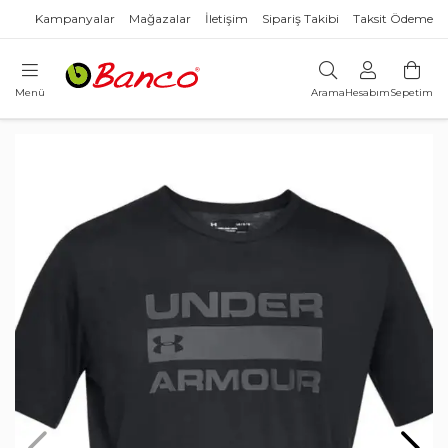
Kampanyalar
Mağazalar
İletişim
Sipariş Takibi
Taksit Ödeme
Menü
Arama
Hesabım
Sepetim