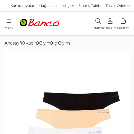
Kampanyalar
Mağazalar
İletişim
Sipariş Takibi
Taksit Ödeme
Menü
Arama
Hesabım
Sepetim
Anasayfa
Kadın
Giyim
İç Giyim