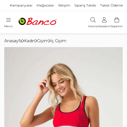
Kampanyalar
Mağazalar
İletişim
Sipariş Takibi
Taksit Ödeme
Menü
Arama
Hesabım
Sepetim
Anasayfa
Kadın
Giyim
İç Giyim