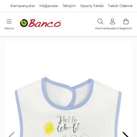
Kampanyalar
Mağazalar
İletişim
Sipariş Takibi
Taksit Ödeme
Menü
Arama
Hesabım
Sepetim