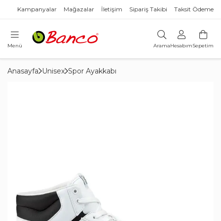
Kampanyalar
Mağazalar
İletişim
Sipariş Takibi
Taksit Ödeme
Menü
Arama
Hesabım
Sepetim
Anasayfa
Unisex
Spor Ayakkabı