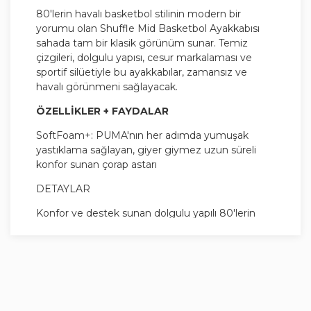
80'lerin havalı basketbol stilinin modern bir
yorumu olan Shuffle Mid Basketbol Ayakkabısı
sahada tam bir klasik görünüm sunar. Temiz
çizgileri, dolgulu yapısı, cesur markalaması ve
sportif silüetiyle bu ayakkabılar, zamansız ve
havalı görünmeni sağlayacak.
ÖZELLİKLER + FAYDALAR
SoftFoam+: PUMA'nın her adımda yumuşak
yastıklama sağlayan, giyer giymez uzun süreli
konfor sunan çorap astarı
DETAYLAR
Konfor ve destek sunan dolgulu yapılı 80'lerin
basketbol silüeti
Süet topuk dolgulu yumuşak sentetik deri saya
Kauçuk orta ve dış taban
Ayağı iyi kavrayan bağcık tasarımı