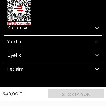
Kurumsal
Yardım
Üyelik
İletişim
649
,
00
TL
STOKTA YOK