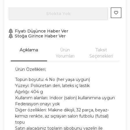
Stokta Yok
Fiyatı Düşünce Haber Ver
Stoğa Girince Haber Ver
Açıklama
Ürün
Taksit
Yorumları
Seçenekleri
Ürün Özellikleri;
Topun boyutu: 4 No (her yaşa uygun)
Yüzeyi: Poliüretan deri, lateks iç lastik
Ağırlığı: 404 g
Kullanım alanları: Indoor (salon) kullanımına uygun
Federasyon onayı: yok
Diğer özellikleri: Makine dikişli, 32 parça, beyaz-
kırmızı renkte, az sıçrayan salon futbolu (futsal)
topu
Satın alacağınız topların sibobunu vazelin ile