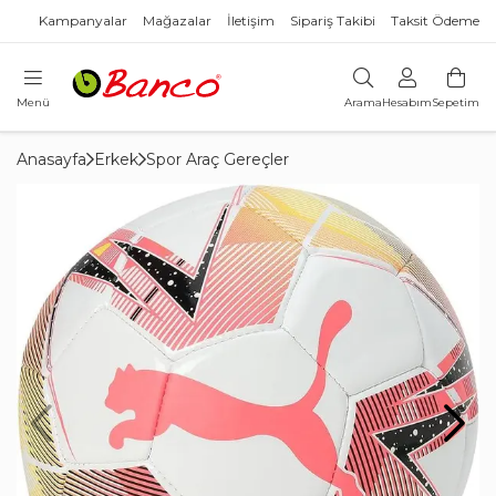
Kampanyalar
Mağazalar
İletişim
Sipariş Takibi
Taksit Ödeme
Menü
Arama
Hesabım
Sepetim
Anasayfa
Erkek
Spor Araç Gereçler