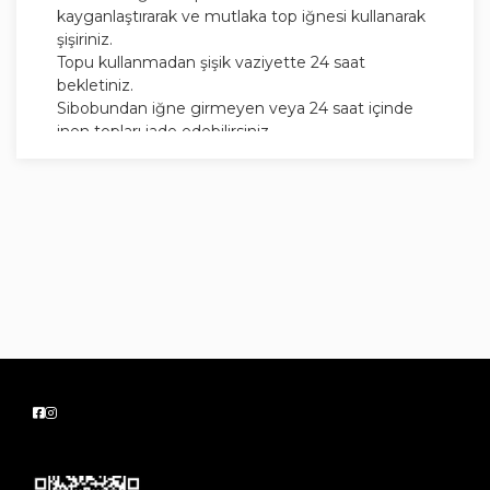
kayganlaştırarak ve mutlaka top iğnesi kullanarak
şişiriniz.
Topu kullanmadan şişik vaziyette 24 saat
bekletiniz.
Sibobundan iğne girmeyen veya 24 saat içinde
inen topları iade edebilirsiniz.
Sibobun iğne kullanılmadan zorlanma sonucu
kayması, topun içine düşmesi gibi durumlarda
topun değişimi veya iadesi mümkün değildir.
Patlayan toplarınızı Uzayspor Top Gum ile kolayca
tamir edebilirsiniz.