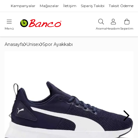
Kampanyalar
Mağazalar
İletişim
Sipariş Takibi
Taksit Ödeme
Menü
Arama
Hesabım
Sepetim
Anasayfa
Unisex
Spor Ayakkabı