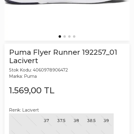
Puma Flyer Runner 192257_01
Lacivert
Stok Kodu:
4060978906472
Marka:
Puma
1.569
,
00
TL
Renk:
Lacivert
37
37.5
38
38.5
39