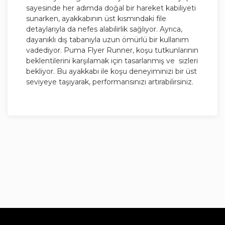
sayesinde her adımda doğal bir hareket kabiliyeti
sunarken, ayakkabının üst kısmındaki file
detaylarıyla da nefes alabilirlik sağlıyor. Ayrıca,
dayanıklı dış tabanıyla uzun ömürlü bir kullanım
vadediyor. Puma Flyer Runner, koşu tutkunlarının
beklentilerini karşılamak için tasarlanmış ve sizleri
bekliyor. Bu ayakkabı ile koşu deneyiminizi bir üst
seviyeye taşıyarak, performansınızı artırabilirsiniz.
MATERYAL: Üst: %75,25 Tekstil, %24,75 Sentetik
ÜSTÜ: Üst file
ASTAR: Optimum konfor için SOFTFOAM+ çorap
astarı
TABAN: Hafiflik hissi ve gelişmiş yastıklama için
EVA orta taban Uzun süreli dayanıklılık ve topuk
vuruşu ve ayak parmaklarının yerden kesilmesi
sırasında çekiş için ayak parmaklarında ve topukta
kauçuk Sıkı bir uyum için dantel kapatma