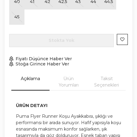
40
41
42
42.5
43
44
44.5
45
Stokta Yok
Fiyatı Düşünce Haber Ver
Stoğa Girince Haber Ver
Açıklama
Ürün
Taksit
Yorumları
Seçenekleri
ÜRÜN DETAYI
Puma Flyer Runner Koşu Ayakkabısı, şıklığı ve
performansı bir arada sunuyor. Hafif yapısıyla koşu
esnasında maksimum konfor sağlarken, şık
tasarımıyla da göz dolduruyor. Esnek taban yapısı